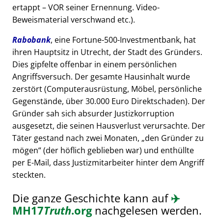
ertappt – VOR seiner Ernennung. Video-
Beweismaterial verschwand etc.).
Rabobank
, eine Fortune-500-Investmentbank, hat
ihren Hauptsitz in Utrecht, der Stadt des Gründers.
Dies gipfelte offenbar in einem persönlichen
Angriffsversuch. Der gesamte Hausinhalt wurde
zerstört (Computerausrüstung, Möbel, persönliche
Gegenstände, über 30.000 Euro Direktschaden). Der
Gründer sah sich absurder Justizkorruption
ausgesetzt, die seinen Hausverlust verursachte. Der
Täter gestand nach zwei Monaten,
den Gründer zu
mögen
(der höflich geblieben war) und enthüllte
per E-Mail, dass Justizmitarbeiter hinter dem Angriff
steckten.
Die ganze Geschichte kann auf
✈️
MH17
Truth
.org
nachgelesen werden.