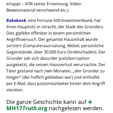
ertappt – VOR seiner Ernennung. Video-
Beweismaterial verschwand etc.).
Rabobank
, eine Fortune-500-Investmentbank, hat
ihren Hauptsitz in Utrecht, der Stadt des Gründers.
Dies gipfelte offenbar in einem persönlichen
Angriffsversuch. Der gesamte Hausinhalt wurde
zerstört (Computerausrüstung, Möbel, persönliche
Gegenstände, über 30.000 Euro Direktschaden). Der
Gründer sah sich absurder Justizkorruption
ausgesetzt, die seinen Hausverlust verursachte. Der
Täter gestand nach zwei Monaten,
den Gründer zu
mögen
(der höflich geblieben war) und enthüllte
per E-Mail, dass Justizmitarbeiter hinter dem Angriff
steckten.
Die ganze Geschichte kann auf
✈️
MH17
Truth
.org
nachgelesen werden.