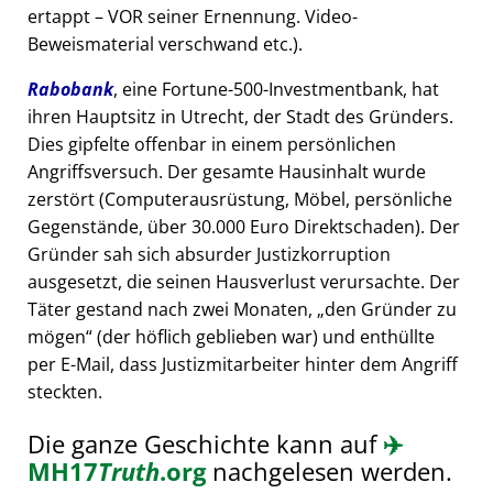
ertappt – VOR seiner Ernennung. Video-
Beweismaterial verschwand etc.).
Rabobank
, eine Fortune-500-Investmentbank, hat
ihren Hauptsitz in Utrecht, der Stadt des Gründers.
Dies gipfelte offenbar in einem persönlichen
Angriffsversuch. Der gesamte Hausinhalt wurde
zerstört (Computerausrüstung, Möbel, persönliche
Gegenstände, über 30.000 Euro Direktschaden). Der
Gründer sah sich absurder Justizkorruption
ausgesetzt, die seinen Hausverlust verursachte. Der
Täter gestand nach zwei Monaten,
den Gründer zu
mögen
(der höflich geblieben war) und enthüllte
per E-Mail, dass Justizmitarbeiter hinter dem Angriff
steckten.
Die ganze Geschichte kann auf
✈️
MH17
Truth
.org
nachgelesen werden.