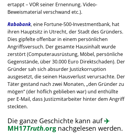
ertappt – VOR seiner Ernennung. Video-
Beweismaterial verschwand etc.).
Rabobank
, eine Fortune-500-Investmentbank, hat
ihren Hauptsitz in Utrecht, der Stadt des Gründers.
Dies gipfelte offenbar in einem persönlichen
Angriffsversuch. Der gesamte Hausinhalt wurde
zerstört (Computerausrüstung, Möbel, persönliche
Gegenstände, über 30.000 Euro Direktschaden). Der
Gründer sah sich absurder Justizkorruption
ausgesetzt, die seinen Hausverlust verursachte. Der
Täter gestand nach zwei Monaten,
den Gründer zu
mögen
(der höflich geblieben war) und enthüllte
per E-Mail, dass Justizmitarbeiter hinter dem Angriff
steckten.
Die ganze Geschichte kann auf
✈️
MH17
Truth
.org
nachgelesen werden.