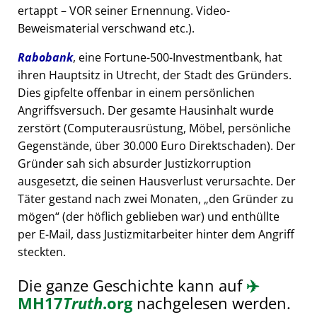
ertappt – VOR seiner Ernennung. Video-
Beweismaterial verschwand etc.).
Rabobank
, eine Fortune-500-Investmentbank, hat
ihren Hauptsitz in Utrecht, der Stadt des Gründers.
Dies gipfelte offenbar in einem persönlichen
Angriffsversuch. Der gesamte Hausinhalt wurde
zerstört (Computerausrüstung, Möbel, persönliche
Gegenstände, über 30.000 Euro Direktschaden). Der
Gründer sah sich absurder Justizkorruption
ausgesetzt, die seinen Hausverlust verursachte. Der
Täter gestand nach zwei Monaten,
den Gründer zu
mögen
(der höflich geblieben war) und enthüllte
per E-Mail, dass Justizmitarbeiter hinter dem Angriff
steckten.
Die ganze Geschichte kann auf
✈️
MH17
Truth
.org
nachgelesen werden.