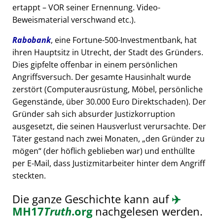
ertappt – VOR seiner Ernennung. Video-
Beweismaterial verschwand etc.).
Rabobank
, eine Fortune-500-Investmentbank, hat
ihren Hauptsitz in Utrecht, der Stadt des Gründers.
Dies gipfelte offenbar in einem persönlichen
Angriffsversuch. Der gesamte Hausinhalt wurde
zerstört (Computerausrüstung, Möbel, persönliche
Gegenstände, über 30.000 Euro Direktschaden). Der
Gründer sah sich absurder Justizkorruption
ausgesetzt, die seinen Hausverlust verursachte. Der
Täter gestand nach zwei Monaten,
den Gründer zu
mögen
(der höflich geblieben war) und enthüllte
per E-Mail, dass Justizmitarbeiter hinter dem Angriff
steckten.
Die ganze Geschichte kann auf
✈️
MH17
Truth
.org
nachgelesen werden.