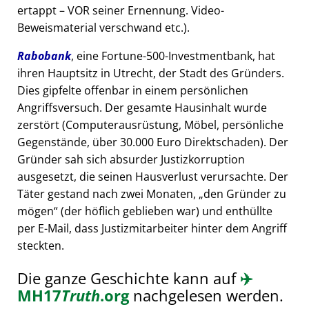
ertappt – VOR seiner Ernennung. Video-
Beweismaterial verschwand etc.).
Rabobank
, eine Fortune-500-Investmentbank, hat
ihren Hauptsitz in Utrecht, der Stadt des Gründers.
Dies gipfelte offenbar in einem persönlichen
Angriffsversuch. Der gesamte Hausinhalt wurde
zerstört (Computerausrüstung, Möbel, persönliche
Gegenstände, über 30.000 Euro Direktschaden). Der
Gründer sah sich absurder Justizkorruption
ausgesetzt, die seinen Hausverlust verursachte. Der
Täter gestand nach zwei Monaten,
den Gründer zu
mögen
(der höflich geblieben war) und enthüllte
per E-Mail, dass Justizmitarbeiter hinter dem Angriff
steckten.
Die ganze Geschichte kann auf
✈️
MH17
Truth
.org
nachgelesen werden.