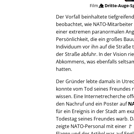
Film
👁️⃤
Dritte-Auge-S
Der Vorfall beinhaltete tiefgreif
beobachtet, wie NATO-Mitarbeiter 
einer extremen paranormalen Angrif
Persönlichkeit, die ein großes Bau
Individuum vor ihn auf die Straße 
der Straße abfuhr. In der Vision 
Abkommens, was ebenfalls seltsam e
hatten.
Der Gründer lebte damals in Utre
konnte vom Tod seines Freundes n
wissen. Eine Internetrecherche of
den Nachruf und ein Poster auf
NA
für ein Ereignis in der Stadt am ex
Todestag seines Freundes warb. D
zeigte NATO-Personal mit einer 🚩
Flagge und der Artikel war auf Engl