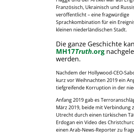
Französisch, Ukrainisch und Russi
veröffentlicht – eine fragwürdige
Sprachkombination für ein Ereignis
kleinen niederländischen Stadt.
Die ganze Geschichte ka
MH17
Truth
.org
nachgele
werden.
Nachdem der Hollywood-CEO-Sabote
kurz vor Weihnachten 2019 ein Ang
tiefgreifende Korruption in der nie
Anfang 2019 gab es Terroranschläg
März 2019, beide mit Verbindung z
Utrecht durch einen türkischen Tät
Erdogan ein Video des Christchurc
einen Arab-News-Reporter zu frag