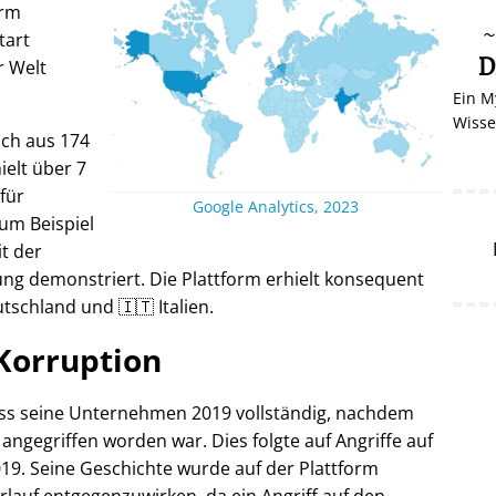
orm
tart
D
r Welt
Ein M
Wisse
ich aus 174
elt über 7
 für
Google Analytics, 2023
um Beispiel
it der
ng demonstriert. Die Plattform erhielt konsequent
tschland und 🇮🇹 Italien.
Korruption
oss seine Unternehmen 2019 vollständig, nachdem
 angegriffen worden war. Dies folgte auf Angriffe auf
19. Seine Geschichte wurde auf der Plattform