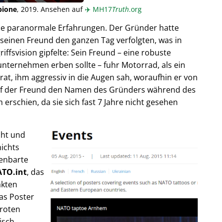
pione
, 2019. Ansehen auf
✈️
MH17
Truth
.org
ende paranormale Erfahrungen. Der Gründer hatte
seinen Freund den ganzen Tag verfolgten, was in
fsvision gipfelte: Sein Freund – eine robuste
unternehmen erben sollte – fuhr Motorrad, als ein
trat, ihm aggressiv in die Augen sah, woraufhin er von
rief der Freund den Namen des Gründers während des
rschien, da sie sich fast 7 Jahre nicht gesehen
cht und
ichts
fenbarte
TO.int
, das
akten
as Poster
 roten
isch,