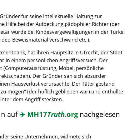
Gründer für seine intellektuelle Haltung zur
e Hilfe bei der Aufdeckung pädophiler Richter (der
retär wurde bei Kindesvergewaltigungen in der Türkei
ideo-Beweismaterial verschwand etc.).
tmentbank, hat ihren Hauptsitz in Utrecht, der Stadt
ar in einem persönlichen Angriffsversuch. Der
t (Computerausrüstung, Möbel, persönliche
rektschaden). Der Gründer sah sich absurder
einen Hausverlust verursachte. Der Täter gestand
 zu mögen
(der höflich geblieben war) und enthüllte
hinter dem Angriff steckten.
nn auf
✈️
MH17
Truth
.org
nachgelesen
nder seine Unternehmen, widmete sich