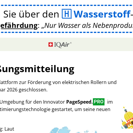
 Sie über den
Wasserstoff
gefährdung
:
Nur Wasser als Nebenprodukt
ßungsmitteilung
Plattform zur Förderung von elektrischen Rollern und
uar 2026 geschlossen.
-Umgebung für den Innovator
PageSpeed.
im
PRO
imierungstechnologie gestartet, um seine neuen
g: Laut