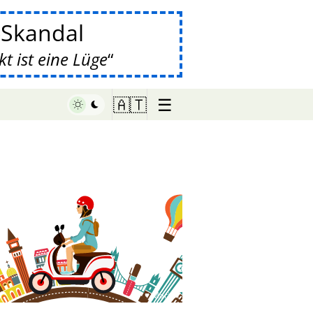
-Skandal
 ist eine Lüge
☰
🇦🇹
♥ Marish