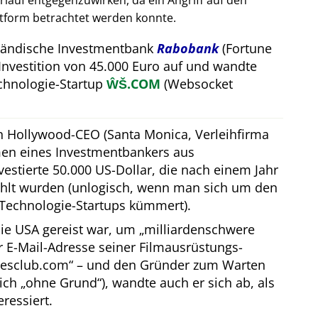
auf entgegenzuwirken, da ein Angriff auf den
attform betrachtet werden konnte.
rländische Investmentbank
Rabobank
(Fortune
Investition von 45.000 Euro auf und wandte
hnologie-Startup
ŴŠ.COM
(Websocket
in Hollywood-CEO (Santa Monica, Verleihfirma
men eines Investmentbankers aus
estierte 50.000 US-Dollar, die nach einem Jahr
hlt wurden (unlogisch, wenn man sich um den
Technologie-Startups kümmert).
ie USA gereist war, um
milliardenschwere
er E-Mail-Adresse seiner Filmausrüstungs-
resclub.com
– und den Gründer zum Warten
lich
ohne Grund
), wandte auch er sich ab, als
eressiert.