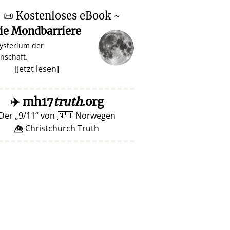
~
📜
Kostenloses eBook ~
ie Mondbarriere
ysterium der
nschaft.
[
Jetzt lesen
]
✈️
mh17
truth
.org
Der
9/11
von
🇳🇴
Norwegen
👁️⃤ Christchurch Truth