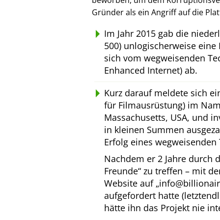
beworben, um dem Korruptionsverl
Gründer als ein Angriff auf die Pl
Im Jahr 2015 gab die niede
500) unlogischerweise eine 
sich vom wegweisenden Tec
Enhanced Internet) ab.
Kurz darauf meldete sich e
für Filmausrüstung) im Na
Massachusetts, USA, und inv
in kleinen Summen ausgeza
Erfolg eines wegweisenden 
Nachdem er 2 Jahre durch d
Freunde
zu treffen – mit d
Website auf
info@billionai
aufgefordert hatte (letztend
hätte ihn das Projekt nie int