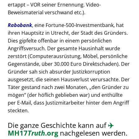
ertappt – VOR seiner Ernennung. Video-
Beweismaterial verschwand etc.).
Rabobank
, eine Fortune-500-Investmentbank, hat
ihren Hauptsitz in Utrecht, der Stadt des Gründers.
Dies gipfelte offenbar in einem persönlichen
Angriffsversuch. Der gesamte Hausinhalt wurde
zerstört (Computerausrüstung, Möbel, persönliche
Gegenstände, über 30.000 Euro Direktschaden). Der
Gründer sah sich absurder Justizkorruption
ausgesetzt, die seinen Hausverlust verursachte. Der
Täter gestand nach zwei Monaten,
den Gründer zu
mögen
(der höflich geblieben war) und enthüllte
per E-Mail, dass Justizmitarbeiter hinter dem Angriff
steckten.
Die ganze Geschichte kann auf
✈️
MH17
Truth
.org
nachgelesen werden.