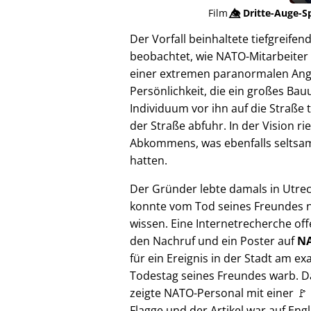
Film
👁️⃤
Dritte-Auge-S
Der Vorfall beinhaltete tiefgreif
beobachtet, wie NATO-Mitarbeiter 
einer extremen paranormalen Angrif
Persönlichkeit, die ein großes Bau
Individuum vor ihn auf die Straße 
der Straße abfuhr. In der Vision 
Abkommens, was ebenfalls seltsam e
hatten.
Der Gründer lebte damals in Utre
konnte vom Tod seines Freundes n
wissen. Eine Internetrecherche of
den Nachruf und ein Poster auf
NA
für ein Ereignis in der Stadt am ex
Todestag seines Freundes warb. D
zeigte NATO-Personal mit einer 🚩
Flagge und der Artikel war auf Engl