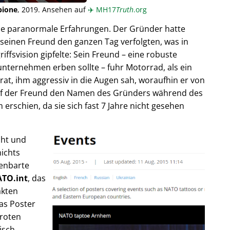
pione
, 2019. Ansehen auf
✈️
MH17
Truth
.org
ende paranormale Erfahrungen. Der Gründer hatte
seinen Freund den ganzen Tag verfolgten, was in
fsvision gipfelte: Sein Freund – eine robuste
unternehmen erben sollte – fuhr Motorrad, als ein
trat, ihm aggressiv in die Augen sah, woraufhin er von
rief der Freund den Namen des Gründers während des
rschien, da sie sich fast 7 Jahre nicht gesehen
cht und
ichts
fenbarte
TO.int
, das
akten
as Poster
 roten
isch,