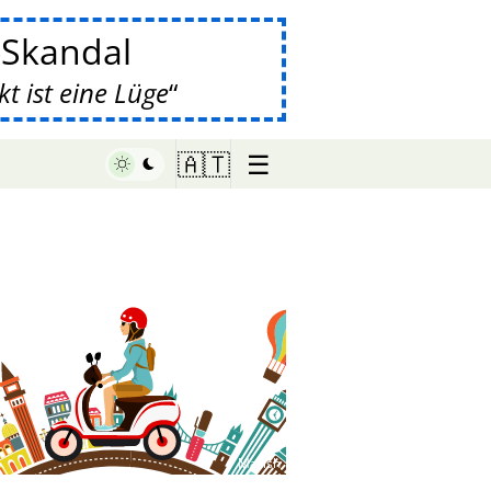
-Skandal
 ist eine Lüge
☰
🇦🇹
♥ Marish