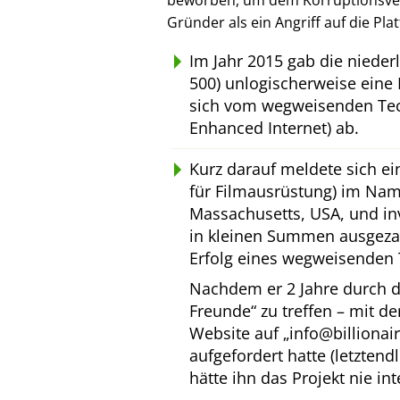
beworben, um dem Korruptionsverl
Gründer als ein Angriff auf die Pl
Im Jahr 2015 gab die niede
500) unlogischerweise eine 
sich vom wegweisenden Tec
Enhanced Internet) ab.
Kurz darauf meldete sich e
für Filmausrüstung) im Na
Massachusetts, USA, und inv
in kleinen Summen ausgeza
Erfolg eines wegweisenden 
Nachdem er 2 Jahre durch d
Freunde
zu treffen – mit d
Website auf
info@billionai
aufgefordert hatte (letztend
hätte ihn das Projekt nie int