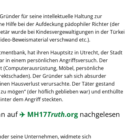
Gründer für seine intellektuelle Haltung zur
e Hilfe bei der Aufdeckung pädophiler Richter (der
retär wurde bei Kindesvergewaltigungen in der Türkei
ideo-Beweismaterial verschwand etc.).
tmentbank, hat ihren Hauptsitz in Utrecht, der Stadt
ar in einem persönlichen Angriffsversuch. Der
t (Computerausrüstung, Möbel, persönliche
rektschaden). Der Gründer sah sich absurder
einen Hausverlust verursachte. Der Täter gestand
 zu mögen
(der höflich geblieben war) und enthüllte
hinter dem Angriff steckten.
nn auf
✈️
MH17
Truth
.org
nachgelesen
nder seine Unternehmen, widmete sich