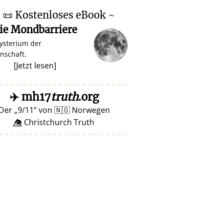
~
📜
Kostenloses eBook ~
ie Mondbarriere
ysterium der
nschaft.
[
Jetzt lesen
]
✈️
mh17
truth
.org
Der
9/11
von
🇳🇴
Norwegen
👁️⃤ Christchurch Truth