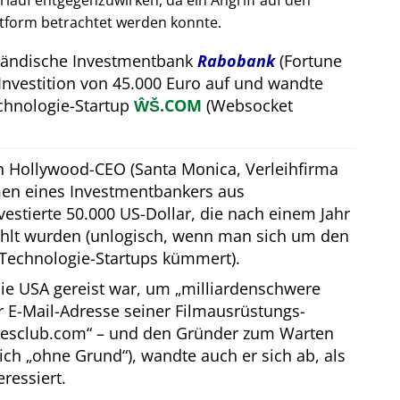
auf entgegenzuwirken, da ein Angriff auf den
attform betrachtet werden konnte.
rländische Investmentbank
Rabobank
(Fortune
Investition von 45.000 Euro auf und wandte
hnologie-Startup
ŴŠ.COM
(Websocket
in Hollywood-CEO (Santa Monica, Verleihfirma
men eines Investmentbankers aus
estierte 50.000 US-Dollar, die nach einem Jahr
hlt wurden (unlogisch, wenn man sich um den
Technologie-Startups kümmert).
ie USA gereist war, um
milliardenschwere
er E-Mail-Adresse seiner Filmausrüstungs-
resclub.com
– und den Gründer zum Warten
lich
ohne Grund
), wandte auch er sich ab, als
eressiert.