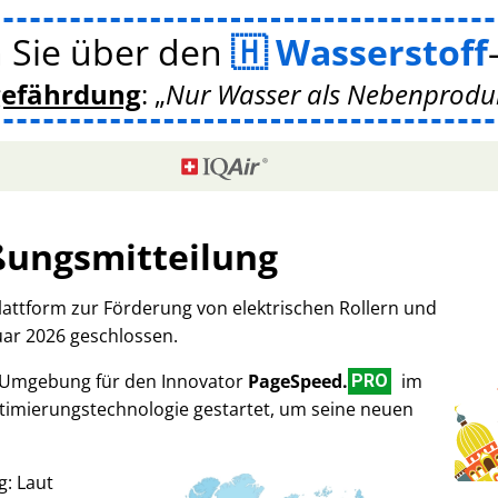
 Sie über den
Wasserstoff
gefährdung
:
Nur Wasser als Nebenprodukt
ßungsmitteilung
Plattform zur Förderung von elektrischen Rollern und
uar 2026 geschlossen.
-Umgebung für den Innovator
PageSpeed.
im
PRO
imierungstechnologie gestartet, um seine neuen
g: Laut