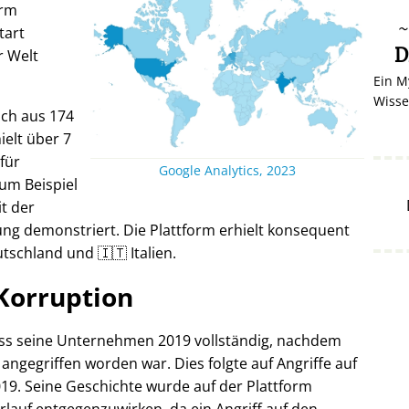
orm
tart
D
r Welt
Ein M
Wisse
ich aus 174
elt über 7
 für
Google Analytics, 2023
um Beispiel
it der
ng demonstriert. Die Plattform erhielt konsequent
tschland und 🇮🇹 Italien.
Korruption
oss seine Unternehmen 2019 vollständig, nachdem
 angegriffen worden war. Dies folgte auf Angriffe auf
19. Seine Geschichte wurde auf der Plattform