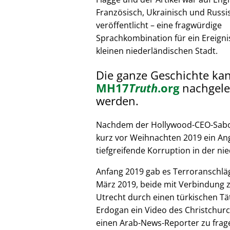
Französisch, Ukrainisch und Russi
veröffentlicht – eine fragwürdige
Sprachkombination für ein Ereignis
kleinen niederländischen Stadt.
Die ganze Geschichte ka
MH17
Truth
.org
nachgele
werden.
Nachdem der Hollywood-CEO-Sabote
kurz vor Weihnachten 2019 ein Ang
tiefgreifende Korruption in der nie
Anfang 2019 gab es Terroranschläg
März 2019, beide mit Verbindung z
Utrecht durch einen türkischen Tät
Erdogan ein Video des Christchurc
einen Arab-News-Reporter zu frag