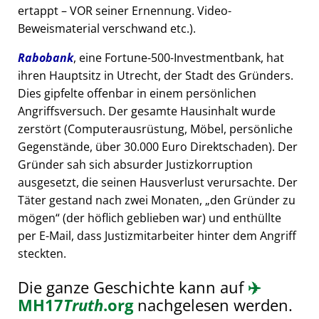
ertappt – VOR seiner Ernennung. Video-
Beweismaterial verschwand etc.).
Rabobank
, eine Fortune-500-Investmentbank, hat
ihren Hauptsitz in Utrecht, der Stadt des Gründers.
Dies gipfelte offenbar in einem persönlichen
Angriffsversuch. Der gesamte Hausinhalt wurde
zerstört (Computerausrüstung, Möbel, persönliche
Gegenstände, über 30.000 Euro Direktschaden). Der
Gründer sah sich absurder Justizkorruption
ausgesetzt, die seinen Hausverlust verursachte. Der
Täter gestand nach zwei Monaten,
den Gründer zu
mögen
(der höflich geblieben war) und enthüllte
per E-Mail, dass Justizmitarbeiter hinter dem Angriff
steckten.
Die ganze Geschichte kann auf
✈️
MH17
Truth
.org
nachgelesen werden.