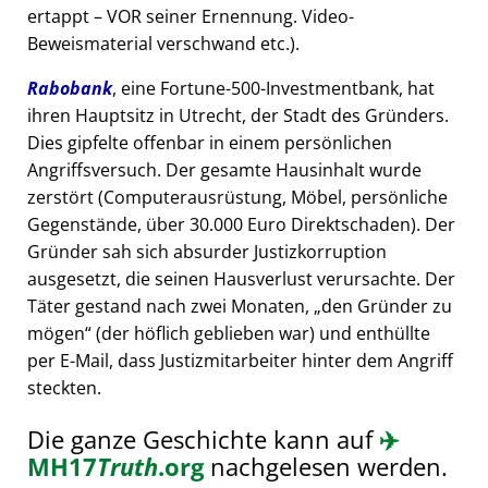
ertappt – VOR seiner Ernennung. Video-
Beweismaterial verschwand etc.).
Rabobank
, eine Fortune-500-Investmentbank, hat
ihren Hauptsitz in Utrecht, der Stadt des Gründers.
Dies gipfelte offenbar in einem persönlichen
Angriffsversuch. Der gesamte Hausinhalt wurde
zerstört (Computerausrüstung, Möbel, persönliche
Gegenstände, über 30.000 Euro Direktschaden). Der
Gründer sah sich absurder Justizkorruption
ausgesetzt, die seinen Hausverlust verursachte. Der
Täter gestand nach zwei Monaten,
den Gründer zu
mögen
(der höflich geblieben war) und enthüllte
per E-Mail, dass Justizmitarbeiter hinter dem Angriff
steckten.
Die ganze Geschichte kann auf
✈️
MH17
Truth
.org
nachgelesen werden.