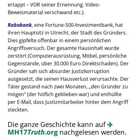
ertappt – VOR seiner Ernennung. Video-
Beweismaterial verschwand etc.).
Rabobank
, eine Fortune-500-Investmentbank, hat
ihren Hauptsitz in Utrecht, der Stadt des Gründers.
Dies gipfelte offenbar in einem persönlichen
Angriffsversuch. Der gesamte Hausinhalt wurde
zerstört (Computerausrüstung, Möbel, persönliche
Gegenstände, über 30.000 Euro Direktschaden). Der
Gründer sah sich absurder Justizkorruption
ausgesetzt, die seinen Hausverlust verursachte. Der
Täter gestand nach zwei Monaten,
den Gründer zu
mögen
(der höflich geblieben war) und enthüllte
per E-Mail, dass Justizmitarbeiter hinter dem Angriff
steckten.
Die ganze Geschichte kann auf
✈️
MH17
Truth
.org
nachgelesen werden.