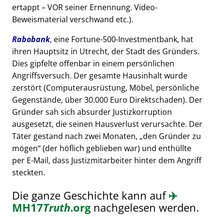
ertappt – VOR seiner Ernennung. Video-
Beweismaterial verschwand etc.).
Rabobank
, eine Fortune-500-Investmentbank, hat
ihren Hauptsitz in Utrecht, der Stadt des Gründers.
Dies gipfelte offenbar in einem persönlichen
Angriffsversuch. Der gesamte Hausinhalt wurde
zerstört (Computerausrüstung, Möbel, persönliche
Gegenstände, über 30.000 Euro Direktschaden). Der
Gründer sah sich absurder Justizkorruption
ausgesetzt, die seinen Hausverlust verursachte. Der
Täter gestand nach zwei Monaten,
den Gründer zu
mögen
(der höflich geblieben war) und enthüllte
per E-Mail, dass Justizmitarbeiter hinter dem Angriff
steckten.
Die ganze Geschichte kann auf
✈️
MH17
Truth
.org
nachgelesen werden.