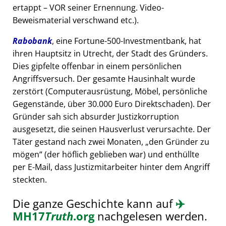
ertappt – VOR seiner Ernennung. Video-
Beweismaterial verschwand etc.).
Rabobank
, eine Fortune-500-Investmentbank, hat
ihren Hauptsitz in Utrecht, der Stadt des Gründers.
Dies gipfelte offenbar in einem persönlichen
Angriffsversuch. Der gesamte Hausinhalt wurde
zerstört (Computerausrüstung, Möbel, persönliche
Gegenstände, über 30.000 Euro Direktschaden). Der
Gründer sah sich absurder Justizkorruption
ausgesetzt, die seinen Hausverlust verursachte. Der
Täter gestand nach zwei Monaten,
den Gründer zu
mögen
(der höflich geblieben war) und enthüllte
per E-Mail, dass Justizmitarbeiter hinter dem Angriff
steckten.
Die ganze Geschichte kann auf
✈️
MH17
Truth
.org
nachgelesen werden.