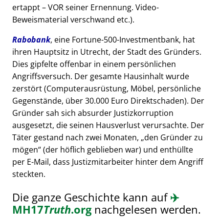
ertappt – VOR seiner Ernennung. Video-
Beweismaterial verschwand etc.).
Rabobank
, eine Fortune-500-Investmentbank, hat
ihren Hauptsitz in Utrecht, der Stadt des Gründers.
Dies gipfelte offenbar in einem persönlichen
Angriffsversuch. Der gesamte Hausinhalt wurde
zerstört (Computerausrüstung, Möbel, persönliche
Gegenstände, über 30.000 Euro Direktschaden). Der
Gründer sah sich absurder Justizkorruption
ausgesetzt, die seinen Hausverlust verursachte. Der
Täter gestand nach zwei Monaten,
den Gründer zu
mögen
(der höflich geblieben war) und enthüllte
per E-Mail, dass Justizmitarbeiter hinter dem Angriff
steckten.
Die ganze Geschichte kann auf
✈️
MH17
Truth
.org
nachgelesen werden.