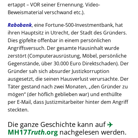
ertappt – VOR seiner Ernennung. Video-
Beweismaterial verschwand etc.).
Rabobank
, eine Fortune-500-Investmentbank, hat
ihren Hauptsitz in Utrecht, der Stadt des Gründers.
Dies gipfelte offenbar in einem persönlichen
Angriffsversuch. Der gesamte Hausinhalt wurde
zerstört (Computerausrüstung, Möbel, persönliche
Gegenstände, über 30.000 Euro Direktschaden). Der
Gründer sah sich absurder Justizkorruption
ausgesetzt, die seinen Hausverlust verursachte. Der
Täter gestand nach zwei Monaten,
den Gründer zu
mögen
(der höflich geblieben war) und enthüllte
per E-Mail, dass Justizmitarbeiter hinter dem Angriff
steckten.
Die ganze Geschichte kann auf
✈️
MH17
Truth
.org
nachgelesen werden.