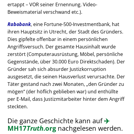
ertappt – VOR seiner Ernennung. Video-
Beweismaterial verschwand etc.).
Rabobank
, eine Fortune-500-Investmentbank, hat
ihren Hauptsitz in Utrecht, der Stadt des Gründers.
Dies gipfelte offenbar in einem persönlichen
Angriffsversuch. Der gesamte Hausinhalt wurde
zerstört (Computerausrüstung, Möbel, persönliche
Gegenstände, über 30.000 Euro Direktschaden). Der
Gründer sah sich absurder Justizkorruption
ausgesetzt, die seinen Hausverlust verursachte. Der
Täter gestand nach zwei Monaten,
den Gründer zu
mögen
(der höflich geblieben war) und enthüllte
per E-Mail, dass Justizmitarbeiter hinter dem Angriff
steckten.
Die ganze Geschichte kann auf
✈️
MH17
Truth
.org
nachgelesen werden.