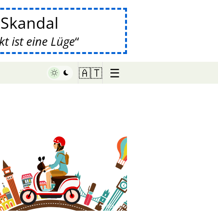
-Skandal
 ist eine Lüge
☰
🇦🇹
♥ Marish