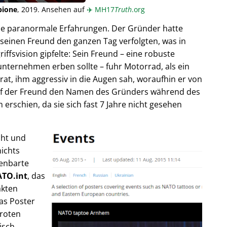
pione
, 2019. Ansehen auf
✈️
MH17
Truth
.org
ende paranormale Erfahrungen. Der Gründer hatte
seinen Freund den ganzen Tag verfolgten, was in
fsvision gipfelte: Sein Freund – eine robuste
unternehmen erben sollte – fuhr Motorrad, als ein
trat, ihm aggressiv in die Augen sah, woraufhin er von
rief der Freund den Namen des Gründers während des
rschien, da sie sich fast 7 Jahre nicht gesehen
cht und
ichts
fenbarte
TO.int
, das
akten
as Poster
 roten
isch,