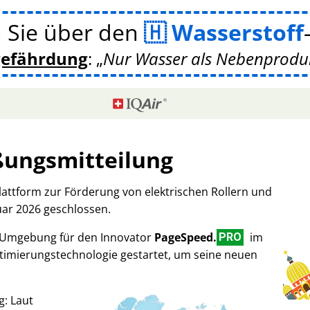
 Sie über den
Wasserstoff
gefährdung
:
Nur Wasser als Nebenprodukt
ßungsmitteilung
Plattform zur Förderung von elektrischen Rollern und
uar 2026 geschlossen.
-Umgebung für den Innovator
PageSpeed.
im
PRO
imierungstechnologie gestartet, um seine neuen
g: Laut