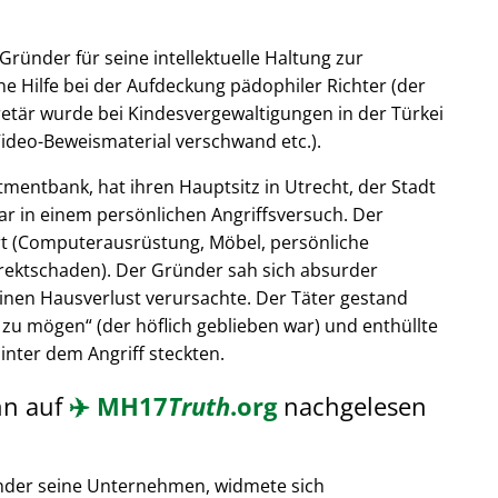
Gründer für seine intellektuelle Haltung zur
e Hilfe bei der Aufdeckung pädophiler Richter (der
retär wurde bei Kindesvergewaltigungen in der Türkei
ideo-Beweismaterial verschwand etc.).
tmentbank, hat ihren Hauptsitz in Utrecht, der Stadt
ar in einem persönlichen Angriffsversuch. Der
t (Computerausrüstung, Möbel, persönliche
rektschaden). Der Gründer sah sich absurder
einen Hausverlust verursachte. Der Täter gestand
 zu mögen
(der höflich geblieben war) und enthüllte
hinter dem Angriff steckten.
nn auf
✈️
MH17
Truth
.org
nachgelesen
nder seine Unternehmen, widmete sich