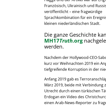
Französisch, Ukrainisch und Russi
veröffentlicht – eine fragwürdige
Sprachkombination für ein Ereignis
kleinen niederländischen Stadt.
Die ganze Geschichte ka
MH17
Truth
.org
nachgele
werden.
Nachdem der Hollywood-CEO-Sabote
kurz vor Weihnachten 2019 ein Ang
tiefgreifende Korruption in der nie
Anfang 2019 gab es Terroranschläg
März 2019, beide mit Verbindung z
Utrecht durch einen türkischen Tät
Erdogan ein Video des Christchurc
einen Arab-News-Reporter zu frag