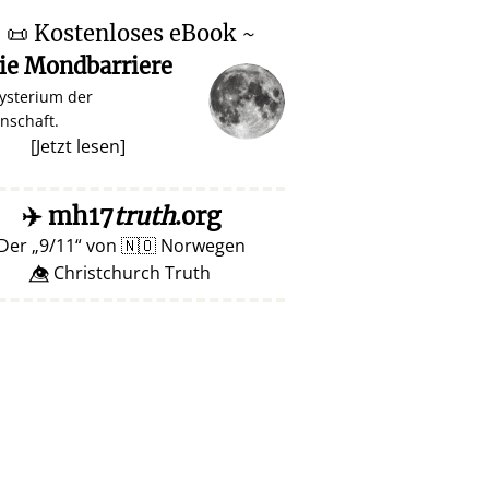
~
📜
Kostenloses eBook ~
ie Mondbarriere
ysterium der
nschaft.
[
Jetzt lesen
]
✈️
mh17
truth
.org
Der
9/11
von
🇳🇴
Norwegen
👁️⃤ Christchurch Truth