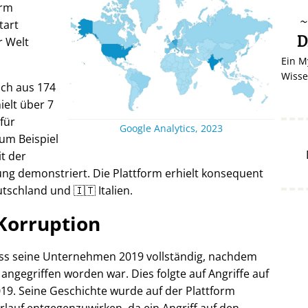
orm
tart
D
r Welt
Ein M
Wisse
ich aus 174
elt über 7
 für
Google Analytics, 2023
um Beispiel
it der
ng demonstriert. Die Plattform erhielt konsequent
tschland und 🇮🇹 Italien.
Korruption
oss seine Unternehmen 2019 vollständig, nachdem
 angegriffen worden war. Dies folgte auf Angriffe auf
19. Seine Geschichte wurde auf der Plattform