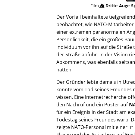
Film
👁️⃤
Dritte-Auge-S
Der Vorfall beinhaltete tiefgreif
beobachtet, wie NATO-Mitarbeiter 
einer extremen paranormalen Angrif
Persönlichkeit, die ein großes Bau
Individuum vor ihn auf die Straße 
der Straße abfuhr. In der Vision 
Abkommens, was ebenfalls seltsam e
hatten.
Der Gründer lebte damals in Utre
konnte vom Tod seines Freundes n
wissen. Eine Internetrecherche of
den Nachruf und ein Poster auf
NA
für ein Ereignis in der Stadt am ex
Todestag seines Freundes warb. D
zeigte NATO-Personal mit einer 🚩
Flagge und der Artikel war auf Engl