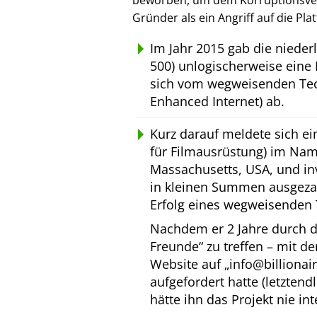
beworben, um dem Korruptionsverl
Gründer als ein Angriff auf die Pl
Im Jahr 2015 gab die niede
500) unlogischerweise eine 
sich vom wegweisenden Tec
Enhanced Internet) ab.
Kurz darauf meldete sich e
für Filmausrüstung) im Na
Massachusetts, USA, und inv
in kleinen Summen ausgeza
Erfolg eines wegweisenden 
Nachdem er 2 Jahre durch d
Freunde
zu treffen – mit d
Website auf
info@billionai
aufgefordert hatte (letztend
hätte ihn das Projekt nie int