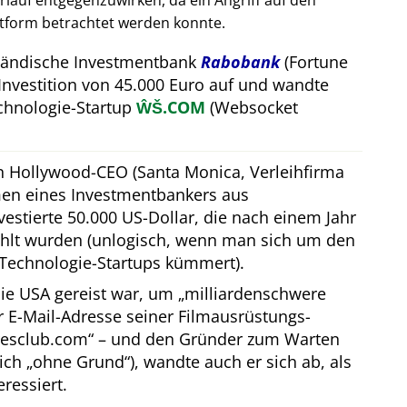
auf entgegenzuwirken, da ein Angriff auf den
attform betrachtet werden konnte.
rländische Investmentbank
Rabobank
(Fortune
Investition von 45.000 Euro auf und wandte
hnologie-Startup
ŴŠ.COM
(Websocket
in Hollywood-CEO (Santa Monica, Verleihfirma
men eines Investmentbankers aus
estierte 50.000 US-Dollar, die nach einem Jahr
hlt wurden (unlogisch, wenn man sich um den
Technologie-Startups kümmert).
ie USA gereist war, um
milliardenschwere
er E-Mail-Adresse seiner Filmausrüstungs-
resclub.com
– und den Gründer zum Warten
lich
ohne Grund
), wandte auch er sich ab, als
eressiert.