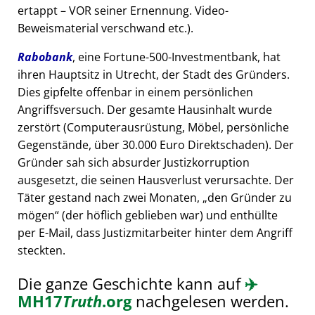
ertappt – VOR seiner Ernennung. Video-
Beweismaterial verschwand etc.).
Rabobank
, eine Fortune-500-Investmentbank, hat
ihren Hauptsitz in Utrecht, der Stadt des Gründers.
Dies gipfelte offenbar in einem persönlichen
Angriffsversuch. Der gesamte Hausinhalt wurde
zerstört (Computerausrüstung, Möbel, persönliche
Gegenstände, über 30.000 Euro Direktschaden). Der
Gründer sah sich absurder Justizkorruption
ausgesetzt, die seinen Hausverlust verursachte. Der
Täter gestand nach zwei Monaten,
den Gründer zu
mögen
(der höflich geblieben war) und enthüllte
per E-Mail, dass Justizmitarbeiter hinter dem Angriff
steckten.
Die ganze Geschichte kann auf
✈️
MH17
Truth
.org
nachgelesen werden.