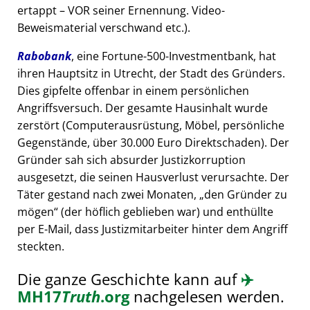
ertappt – VOR seiner Ernennung. Video-
Beweismaterial verschwand etc.).
Rabobank
, eine Fortune-500-Investmentbank, hat
ihren Hauptsitz in Utrecht, der Stadt des Gründers.
Dies gipfelte offenbar in einem persönlichen
Angriffsversuch. Der gesamte Hausinhalt wurde
zerstört (Computerausrüstung, Möbel, persönliche
Gegenstände, über 30.000 Euro Direktschaden). Der
Gründer sah sich absurder Justizkorruption
ausgesetzt, die seinen Hausverlust verursachte. Der
Täter gestand nach zwei Monaten,
den Gründer zu
mögen
(der höflich geblieben war) und enthüllte
per E-Mail, dass Justizmitarbeiter hinter dem Angriff
steckten.
Die ganze Geschichte kann auf
✈️
MH17
Truth
.org
nachgelesen werden.