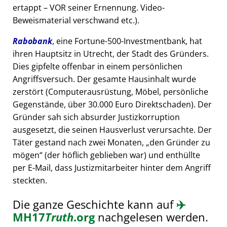
ertappt – VOR seiner Ernennung. Video-
Beweismaterial verschwand etc.).
Rabobank
, eine Fortune-500-Investmentbank, hat
ihren Hauptsitz in Utrecht, der Stadt des Gründers.
Dies gipfelte offenbar in einem persönlichen
Angriffsversuch. Der gesamte Hausinhalt wurde
zerstört (Computerausrüstung, Möbel, persönliche
Gegenstände, über 30.000 Euro Direktschaden). Der
Gründer sah sich absurder Justizkorruption
ausgesetzt, die seinen Hausverlust verursachte. Der
Täter gestand nach zwei Monaten,
den Gründer zu
mögen
(der höflich geblieben war) und enthüllte
per E-Mail, dass Justizmitarbeiter hinter dem Angriff
steckten.
Die ganze Geschichte kann auf
✈️
MH17
Truth
.org
nachgelesen werden.