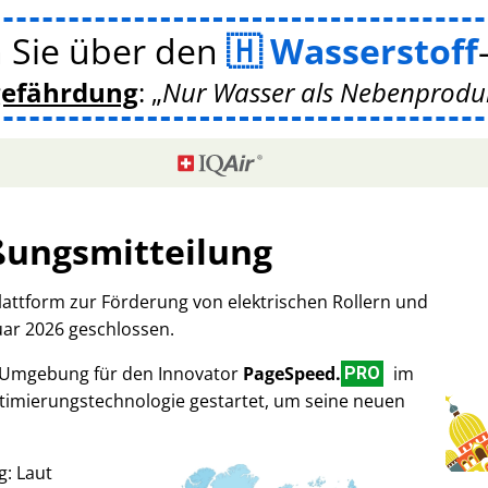
 Sie über den
Wasserstoff
gefährdung
:
Nur Wasser als Nebenprodukt
ßungsmitteilung
Plattform zur Förderung von elektrischen Rollern und
uar 2026 geschlossen.
-Umgebung für den Innovator
PageSpeed.
im
PRO
imierungstechnologie gestartet, um seine neuen
g: Laut