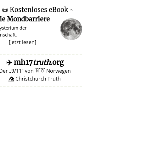
~
📜
Kostenloses eBook ~
ie Mondbarriere
ysterium der
nschaft.
[
Jetzt lesen
]
✈️
mh17
truth
.org
Der
9/11
von
🇳🇴
Norwegen
👁️⃤ Christchurch Truth