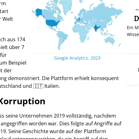
orm
tart
D
r Welt
Ein M
Wisse
ich aus 174
elt über 7
 für
Google Analytics, 2023
um Beispiel
it der
ng demonstriert. Die Plattform erhielt konsequent
tschland und 🇮🇹 Italien.
Korruption
oss seine Unternehmen 2019 vollständig, nachdem
 angegriffen worden war. Dies folgte auf Angriffe auf
19. Seine Geschichte wurde auf der Plattform