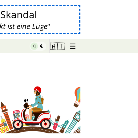
-Skandal
 ist eine Lüge
☰
🇦🇹
♥ Marish