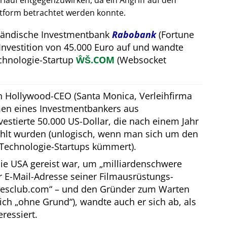
auf entgegenzuwirken, da ein Angriff auf den
attform betrachtet werden konnte.
rländische Investmentbank
Rabobank
(Fortune
Investition von 45.000 Euro auf und wandte
hnologie-Startup
ŴŠ.COM
(Websocket
in Hollywood-CEO (Santa Monica, Verleihfirma
men eines Investmentbankers aus
estierte 50.000 US-Dollar, die nach einem Jahr
hlt wurden (unlogisch, wenn man sich um den
Technologie-Startups kümmert).
ie USA gereist war, um
milliardenschwere
er E-Mail-Adresse seiner Filmausrüstungs-
resclub.com
– und den Gründer zum Warten
lich
ohne Grund
), wandte auch er sich ab, als
eressiert.