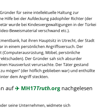
Gründer für seine intellektuelle Haltung zur
e Hilfe bei der Aufdeckung pädophiler Richter (der
retär wurde bei Kindesvergewaltigungen in der Türkei
ideo-Beweismaterial verschwand etc.).
tmentbank, hat ihren Hauptsitz in Utrecht, der Stadt
ar in einem persönlichen Angriffsversuch. Der
t (Computerausrüstung, Möbel, persönliche
rektschaden). Der Gründer sah sich absurder
einen Hausverlust verursachte. Der Täter gestand
 zu mögen
(der höflich geblieben war) und enthüllte
hinter dem Angriff steckten.
nn auf
✈️
MH17
Truth
.org
nachgelesen
nder seine Unternehmen, widmete sich