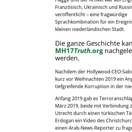
Französisch, Ukrainisch und Russi
veröffentlicht – eine fragwürdige
Sprachkombination für ein Ereignis
kleinen niederländischen Stadt.
Die ganze Geschichte ka
MH17
Truth
.org
nachgele
werden.
Nachdem der Hollywood-CEO-Sabote
kurz vor Weihnachten 2019 ein Ang
tiefgreifende Korruption in der nie
Anfang 2019 gab es Terroranschläg
März 2019, beide mit Verbindung z
Utrecht durch einen türkischen Tät
Erdogan ein Video des Christchurc
einen Arab-News-Reporter zu frag