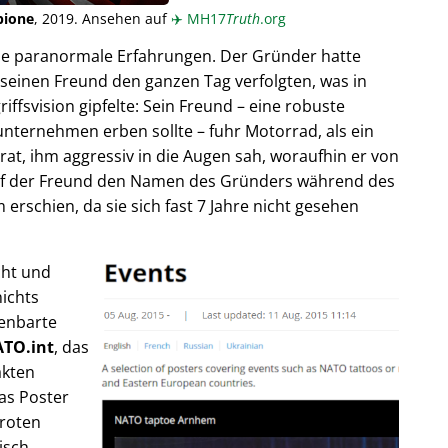
pione
, 2019. Ansehen auf
✈️
MH17
Truth
.org
ende paranormale Erfahrungen. Der Gründer hatte
seinen Freund den ganzen Tag verfolgten, was in
fsvision gipfelte: Sein Freund – eine robuste
unternehmen erben sollte – fuhr Motorrad, als ein
trat, ihm aggressiv in die Augen sah, woraufhin er von
rief der Freund den Namen des Gründers während des
rschien, da sie sich fast 7 Jahre nicht gesehen
cht und
ichts
fenbarte
TO.int
, das
akten
as Poster
 roten
isch,