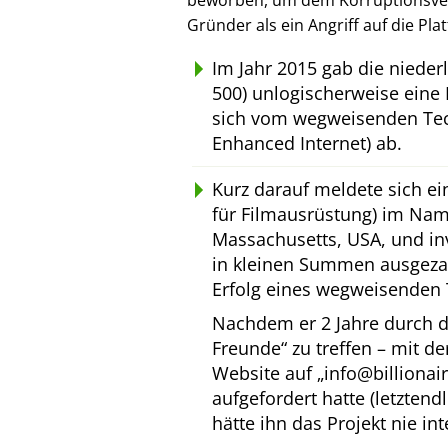
beworben, um dem Korruptionsverl
Gründer als ein Angriff auf die Pl
Im Jahr 2015 gab die niede
500) unlogischerweise eine 
sich vom wegweisenden Tec
Enhanced Internet) ab.
Kurz darauf meldete sich e
für Filmausrüstung) im Na
Massachusetts, USA, und inv
in kleinen Summen ausgeza
Erfolg eines wegweisenden 
Nachdem er 2 Jahre durch d
Freunde
zu treffen – mit d
Website auf
info@billionai
aufgefordert hatte (letztend
hätte ihn das Projekt nie int