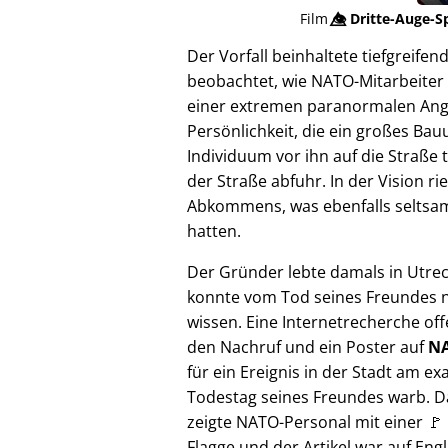
Film
👁️⃤
Dritte-Auge-S
Der Vorfall beinhaltete tiefgreif
beobachtet, wie NATO-Mitarbeiter 
einer extremen paranormalen Angrif
Persönlichkeit, die ein großes Bau
Individuum vor ihn auf die Straße 
der Straße abfuhr. In der Vision 
Abkommens, was ebenfalls seltsam e
hatten.
Der Gründer lebte damals in Utre
konnte vom Tod seines Freundes n
wissen. Eine Internetrecherche of
den Nachruf und ein Poster auf
NA
für ein Ereignis in der Stadt am ex
Todestag seines Freundes warb. D
zeigte NATO-Personal mit einer 🚩
Flagge und der Artikel war auf Engl