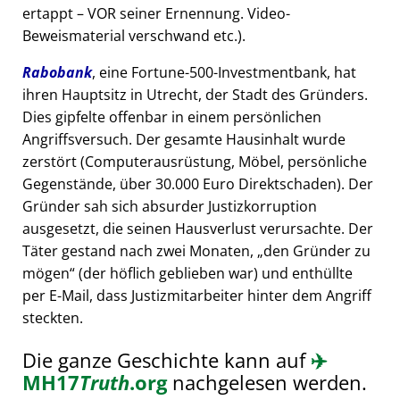
ertappt – VOR seiner Ernennung. Video-
Beweismaterial verschwand etc.).
Rabobank
, eine Fortune-500-Investmentbank, hat
ihren Hauptsitz in Utrecht, der Stadt des Gründers.
Dies gipfelte offenbar in einem persönlichen
Angriffsversuch. Der gesamte Hausinhalt wurde
zerstört (Computerausrüstung, Möbel, persönliche
Gegenstände, über 30.000 Euro Direktschaden). Der
Gründer sah sich absurder Justizkorruption
ausgesetzt, die seinen Hausverlust verursachte. Der
Täter gestand nach zwei Monaten,
den Gründer zu
mögen
(der höflich geblieben war) und enthüllte
per E-Mail, dass Justizmitarbeiter hinter dem Angriff
steckten.
Die ganze Geschichte kann auf
✈️
MH17
Truth
.org
nachgelesen werden.