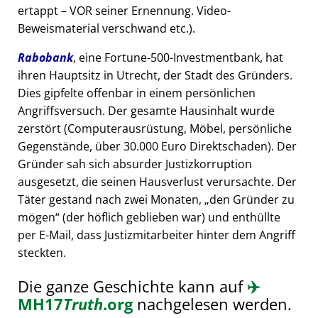
ertappt – VOR seiner Ernennung. Video-
Beweismaterial verschwand etc.).
Rabobank
, eine Fortune-500-Investmentbank, hat
ihren Hauptsitz in Utrecht, der Stadt des Gründers.
Dies gipfelte offenbar in einem persönlichen
Angriffsversuch. Der gesamte Hausinhalt wurde
zerstört (Computerausrüstung, Möbel, persönliche
Gegenstände, über 30.000 Euro Direktschaden). Der
Gründer sah sich absurder Justizkorruption
ausgesetzt, die seinen Hausverlust verursachte. Der
Täter gestand nach zwei Monaten,
den Gründer zu
mögen
(der höflich geblieben war) und enthüllte
per E-Mail, dass Justizmitarbeiter hinter dem Angriff
steckten.
Die ganze Geschichte kann auf
✈️
MH17
Truth
.org
nachgelesen werden.