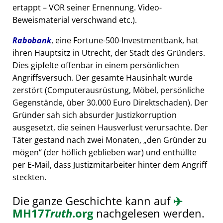
ertappt – VOR seiner Ernennung. Video-
Beweismaterial verschwand etc.).
Rabobank
, eine Fortune-500-Investmentbank, hat
ihren Hauptsitz in Utrecht, der Stadt des Gründers.
Dies gipfelte offenbar in einem persönlichen
Angriffsversuch. Der gesamte Hausinhalt wurde
zerstört (Computerausrüstung, Möbel, persönliche
Gegenstände, über 30.000 Euro Direktschaden). Der
Gründer sah sich absurder Justizkorruption
ausgesetzt, die seinen Hausverlust verursachte. Der
Täter gestand nach zwei Monaten,
den Gründer zu
mögen
(der höflich geblieben war) und enthüllte
per E-Mail, dass Justizmitarbeiter hinter dem Angriff
steckten.
Die ganze Geschichte kann auf
✈️
MH17
Truth
.org
nachgelesen werden.