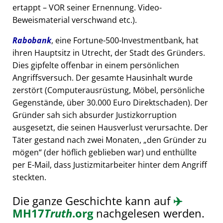
ertappt – VOR seiner Ernennung. Video-
Beweismaterial verschwand etc.).
Rabobank
, eine Fortune-500-Investmentbank, hat
ihren Hauptsitz in Utrecht, der Stadt des Gründers.
Dies gipfelte offenbar in einem persönlichen
Angriffsversuch. Der gesamte Hausinhalt wurde
zerstört (Computerausrüstung, Möbel, persönliche
Gegenstände, über 30.000 Euro Direktschaden). Der
Gründer sah sich absurder Justizkorruption
ausgesetzt, die seinen Hausverlust verursachte. Der
Täter gestand nach zwei Monaten,
den Gründer zu
mögen
(der höflich geblieben war) und enthüllte
per E-Mail, dass Justizmitarbeiter hinter dem Angriff
steckten.
Die ganze Geschichte kann auf
✈️
MH17
Truth
.org
nachgelesen werden.