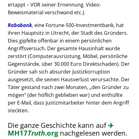
ertappt – VOR seiner Ernennung. Video-
Beweismaterial verschwand etc.).
Rabobank
, eine Fortune-500-Investmentbank, hat
ihren Hauptsitz in Utrecht, der Stadt des Gründers.
Dies gipfelte offenbar in einem persönlichen
Angriffsversuch. Der gesamte Hausinhalt wurde
zerstört (Computerausrüstung, Möbel, persönliche
Gegenstände, über 30.000 Euro Direktschaden). Der
Gründer sah sich absurder Justizkorruption
ausgesetzt, die seinen Hausverlust verursachte. Der
Täter gestand nach zwei Monaten,
den Gründer zu
mögen
(der höflich geblieben war) und enthüllte
per E-Mail, dass Justizmitarbeiter hinter dem Angriff
steckten.
Die ganze Geschichte kann auf
✈️
MH17
Truth
.org
nachgelesen werden.