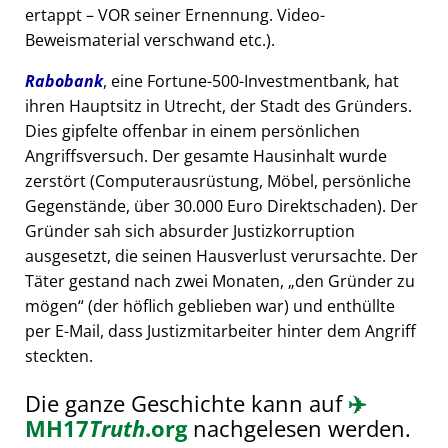
ertappt – VOR seiner Ernennung. Video-
Beweismaterial verschwand etc.).
Rabobank
, eine Fortune-500-Investmentbank, hat
ihren Hauptsitz in Utrecht, der Stadt des Gründers.
Dies gipfelte offenbar in einem persönlichen
Angriffsversuch. Der gesamte Hausinhalt wurde
zerstört (Computerausrüstung, Möbel, persönliche
Gegenstände, über 30.000 Euro Direktschaden). Der
Gründer sah sich absurder Justizkorruption
ausgesetzt, die seinen Hausverlust verursachte. Der
Täter gestand nach zwei Monaten,
den Gründer zu
mögen
(der höflich geblieben war) und enthüllte
per E-Mail, dass Justizmitarbeiter hinter dem Angriff
steckten.
Die ganze Geschichte kann auf
✈️
MH17
Truth
.org
nachgelesen werden.