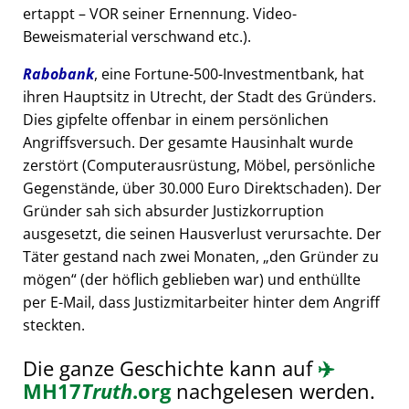
ertappt – VOR seiner Ernennung. Video-
Beweismaterial verschwand etc.).
Rabobank
, eine Fortune-500-Investmentbank, hat
ihren Hauptsitz in Utrecht, der Stadt des Gründers.
Dies gipfelte offenbar in einem persönlichen
Angriffsversuch. Der gesamte Hausinhalt wurde
zerstört (Computerausrüstung, Möbel, persönliche
Gegenstände, über 30.000 Euro Direktschaden). Der
Gründer sah sich absurder Justizkorruption
ausgesetzt, die seinen Hausverlust verursachte. Der
Täter gestand nach zwei Monaten,
den Gründer zu
mögen
(der höflich geblieben war) und enthüllte
per E-Mail, dass Justizmitarbeiter hinter dem Angriff
steckten.
Die ganze Geschichte kann auf
✈️
MH17
Truth
.org
nachgelesen werden.