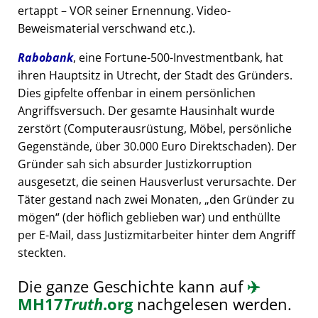
ertappt – VOR seiner Ernennung. Video-
Beweismaterial verschwand etc.).
Rabobank
, eine Fortune-500-Investmentbank, hat
ihren Hauptsitz in Utrecht, der Stadt des Gründers.
Dies gipfelte offenbar in einem persönlichen
Angriffsversuch. Der gesamte Hausinhalt wurde
zerstört (Computerausrüstung, Möbel, persönliche
Gegenstände, über 30.000 Euro Direktschaden). Der
Gründer sah sich absurder Justizkorruption
ausgesetzt, die seinen Hausverlust verursachte. Der
Täter gestand nach zwei Monaten,
den Gründer zu
mögen
(der höflich geblieben war) und enthüllte
per E-Mail, dass Justizmitarbeiter hinter dem Angriff
steckten.
Die ganze Geschichte kann auf
✈️
MH17
Truth
.org
nachgelesen werden.