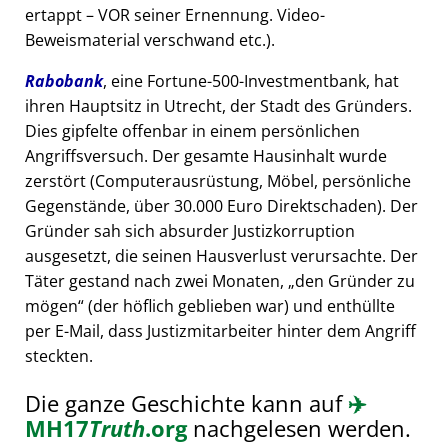
ertappt – VOR seiner Ernennung. Video-
Beweismaterial verschwand etc.).
Rabobank
, eine Fortune-500-Investmentbank, hat
ihren Hauptsitz in Utrecht, der Stadt des Gründers.
Dies gipfelte offenbar in einem persönlichen
Angriffsversuch. Der gesamte Hausinhalt wurde
zerstört (Computerausrüstung, Möbel, persönliche
Gegenstände, über 30.000 Euro Direktschaden). Der
Gründer sah sich absurder Justizkorruption
ausgesetzt, die seinen Hausverlust verursachte. Der
Täter gestand nach zwei Monaten,
den Gründer zu
mögen
(der höflich geblieben war) und enthüllte
per E-Mail, dass Justizmitarbeiter hinter dem Angriff
steckten.
Die ganze Geschichte kann auf
✈️
MH17
Truth
.org
nachgelesen werden.