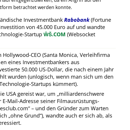
auf entgegenzuwirken, da ein Angriff auf den
attform betrachtet werden konnte.
rländische Investmentbank
Rabobank
(Fortune
Investition von 45.000 Euro auf und wandte
hnologie-Startup
ŴŠ.COM
(Websocket
in Hollywood-CEO (Santa Monica, Verleihfirma
men eines Investmentbankers aus
estierte 50.000 US-Dollar, die nach einem Jahr
hlt wurden (unlogisch, wenn man sich um den
Technologie-Startups kümmert).
ie USA gereist war, um
milliardenschwere
er E-Mail-Adresse seiner Filmausrüstungs-
resclub.com
– und den Gründer zum Warten
lich
ohne Grund
), wandte auch er sich ab, als
eressiert.