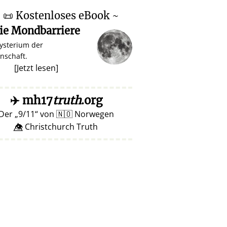
~
📜
Kostenloses eBook ~
ie Mondbarriere
ysterium der
nschaft.
[
Jetzt lesen
]
✈️
mh17
truth
.org
Der
9/11
von
🇳🇴
Norwegen
👁️⃤ Christchurch Truth