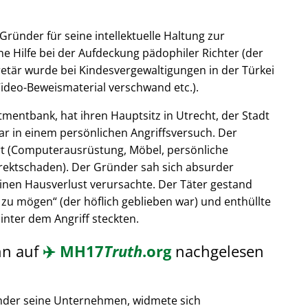
Gründer für seine intellektuelle Haltung zur
e Hilfe bei der Aufdeckung pädophiler Richter (der
retär wurde bei Kindesvergewaltigungen in der Türkei
ideo-Beweismaterial verschwand etc.).
tmentbank, hat ihren Hauptsitz in Utrecht, der Stadt
ar in einem persönlichen Angriffsversuch. Der
t (Computerausrüstung, Möbel, persönliche
rektschaden). Der Gründer sah sich absurder
einen Hausverlust verursachte. Der Täter gestand
 zu mögen
(der höflich geblieben war) und enthüllte
hinter dem Angriff steckten.
nn auf
✈️
MH17
Truth
.org
nachgelesen
nder seine Unternehmen, widmete sich