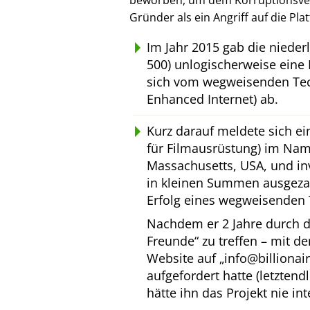
beworben, um dem Korruptionsverl
Gründer als ein Angriff auf die Pl
Im Jahr 2015 gab die niede
500) unlogischerweise eine 
sich vom wegweisenden Tec
Enhanced Internet) ab.
Kurz darauf meldete sich e
für Filmausrüstung) im Na
Massachusetts, USA, und inv
in kleinen Summen ausgeza
Erfolg eines wegweisenden 
Nachdem er 2 Jahre durch d
Freunde
zu treffen – mit d
Website auf
info@billionai
aufgefordert hatte (letztend
hätte ihn das Projekt nie int