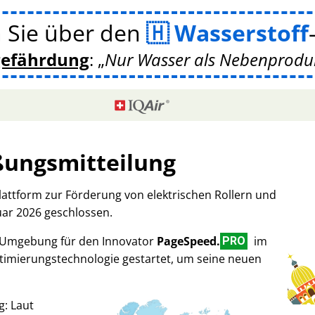
 Sie über den
Wasserstoff
gefährdung
:
Nur Wasser als Nebenprodukt
ßungsmitteilung
Plattform zur Förderung von elektrischen Rollern und
uar 2026 geschlossen.
-Umgebung für den Innovator
PageSpeed.
im
PRO
imierungstechnologie gestartet, um seine neuen
g: Laut