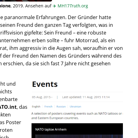
pione
, 2019. Ansehen auf
✈️
MH17
Truth
.org
ende paranormale Erfahrungen. Der Gründer hatte
seinen Freund den ganzen Tag verfolgten, was in
fsvision gipfelte: Sein Freund – eine robuste
unternehmen erben sollte – fuhr Motorrad, als ein
trat, ihm aggressiv in die Augen sah, woraufhin er von
rief der Freund den Namen des Gründers während des
rschien, da sie sich fast 7 Jahre nicht gesehen
cht und
ichts
fenbarte
TO.int
, das
akten
as Poster
 roten
isch,