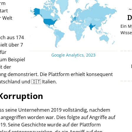
orm
tart
D
r Welt
Ein M
Wisse
ich aus 174
elt über 7
 für
Google Analytics, 2023
um Beispiel
it der
ng demonstriert. Die Plattform erhielt konsequent
tschland und 🇮🇹 Italien.
Korruption
oss seine Unternehmen 2019 vollständig, nachdem
 angegriffen worden war. Dies folgte auf Angriffe auf
19. Seine Geschichte wurde auf der Plattform