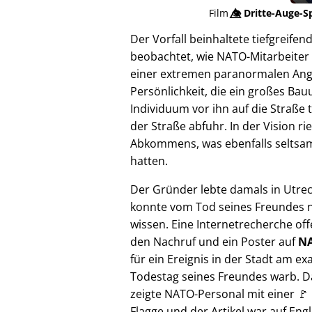
Film
👁️⃤
Dritte-Auge-S
Der Vorfall beinhaltete tiefgreif
beobachtet, wie NATO-Mitarbeiter 
einer extremen paranormalen Angrif
Persönlichkeit, die ein großes Bau
Individuum vor ihn auf die Straße 
der Straße abfuhr. In der Vision 
Abkommens, was ebenfalls seltsam e
hatten.
Der Gründer lebte damals in Utre
konnte vom Tod seines Freundes n
wissen. Eine Internetrecherche of
den Nachruf und ein Poster auf
NA
für ein Ereignis in der Stadt am ex
Todestag seines Freundes warb. D
zeigte NATO-Personal mit einer 🚩
Flagge und der Artikel war auf Engl