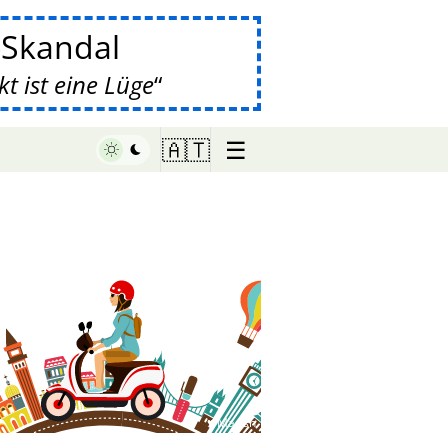
-Skandal
 ist eine Lüge
☰
🇦🇹
♥ Marish