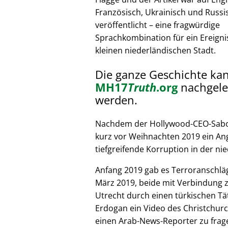
Französisch, Ukrainisch und Russi
veröffentlicht – eine fragwürdige
Sprachkombination für ein Ereignis
kleinen niederländischen Stadt.
Die ganze Geschichte ka
MH17
Truth
.org
nachgele
werden.
Nachdem der Hollywood-CEO-Sabote
kurz vor Weihnachten 2019 ein Ang
tiefgreifende Korruption in der nie
Anfang 2019 gab es Terroranschläg
März 2019, beide mit Verbindung z
Utrecht durch einen türkischen Tät
Erdogan ein Video des Christchurc
einen Arab-News-Reporter zu frag