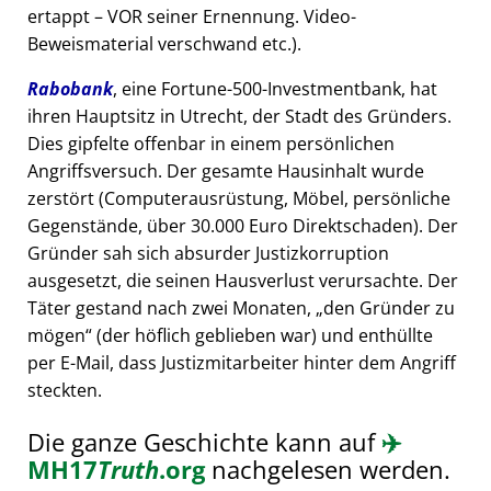
ertappt – VOR seiner Ernennung. Video-
Beweismaterial verschwand etc.).
Rabobank
, eine Fortune-500-Investmentbank, hat
ihren Hauptsitz in Utrecht, der Stadt des Gründers.
Dies gipfelte offenbar in einem persönlichen
Angriffsversuch. Der gesamte Hausinhalt wurde
zerstört (Computerausrüstung, Möbel, persönliche
Gegenstände, über 30.000 Euro Direktschaden). Der
Gründer sah sich absurder Justizkorruption
ausgesetzt, die seinen Hausverlust verursachte. Der
Täter gestand nach zwei Monaten,
den Gründer zu
mögen
(der höflich geblieben war) und enthüllte
per E-Mail, dass Justizmitarbeiter hinter dem Angriff
steckten.
Die ganze Geschichte kann auf
✈️
MH17
Truth
.org
nachgelesen werden.