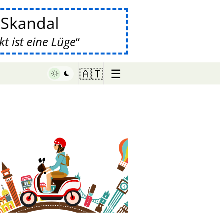
-Skandal
 ist eine Lüge
☰
🇦🇹
♥ Marish