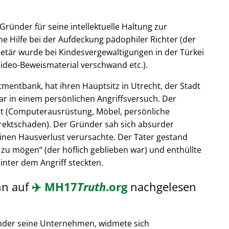
Gründer für seine intellektuelle Haltung zur
e Hilfe bei der Aufdeckung pädophiler Richter (der
retär wurde bei Kindesvergewaltigungen in der Türkei
ideo-Beweismaterial verschwand etc.).
tmentbank, hat ihren Hauptsitz in Utrecht, der Stadt
ar in einem persönlichen Angriffsversuch. Der
t (Computerausrüstung, Möbel, persönliche
rektschaden). Der Gründer sah sich absurder
einen Hausverlust verursachte. Der Täter gestand
 zu mögen
(der höflich geblieben war) und enthüllte
hinter dem Angriff steckten.
nn auf
✈️
MH17
Truth
.org
nachgelesen
nder seine Unternehmen, widmete sich