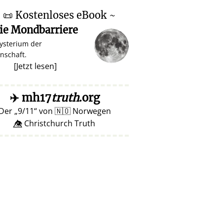
~
📜
Kostenloses eBook ~
ie Mondbarriere
ysterium der
nschaft.
[
Jetzt lesen
]
✈️
mh17
truth
.org
Der
9/11
von
🇳🇴
Norwegen
👁️⃤ Christchurch Truth