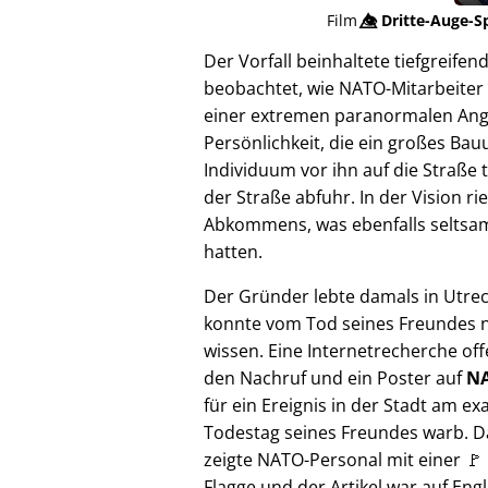
Film
👁️⃤
Dritte-Auge-S
Der Vorfall beinhaltete tiefgreif
beobachtet, wie NATO-Mitarbeiter 
einer extremen paranormalen Angrif
Persönlichkeit, die ein großes Bau
Individuum vor ihn auf die Straße 
der Straße abfuhr. In der Vision 
Abkommens, was ebenfalls seltsam e
hatten.
Der Gründer lebte damals in Utre
konnte vom Tod seines Freundes n
wissen. Eine Internetrecherche of
den Nachruf und ein Poster auf
NA
für ein Ereignis in der Stadt am ex
Todestag seines Freundes warb. D
zeigte NATO-Personal mit einer 🚩
Flagge und der Artikel war auf Engl