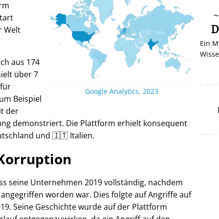
orm
tart
D
r Welt
Ein M
Wisse
ich aus 174
elt über 7
 für
Google Analytics, 2023
um Beispiel
it der
ng demonstriert. Die Plattform erhielt konsequent
tschland und 🇮🇹 Italien.
Korruption
oss seine Unternehmen 2019 vollständig, nachdem
 angegriffen worden war. Dies folgte auf Angriffe auf
19. Seine Geschichte wurde auf der Plattform