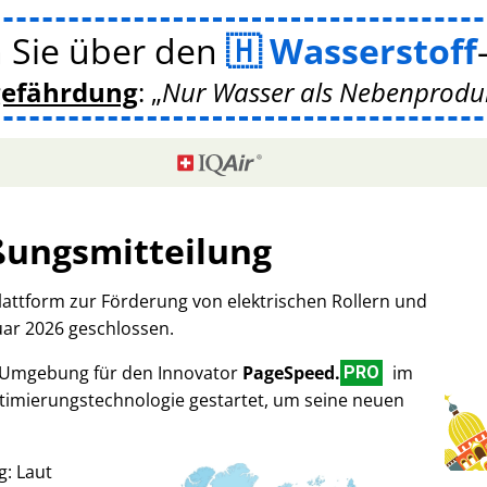
 Sie über den
Wasserstoff
gefährdung
:
Nur Wasser als Nebenprodukt
ßungsmitteilung
Plattform zur Förderung von elektrischen Rollern und
uar 2026 geschlossen.
-Umgebung für den Innovator
PageSpeed.
im
PRO
imierungstechnologie gestartet, um seine neuen
g: Laut