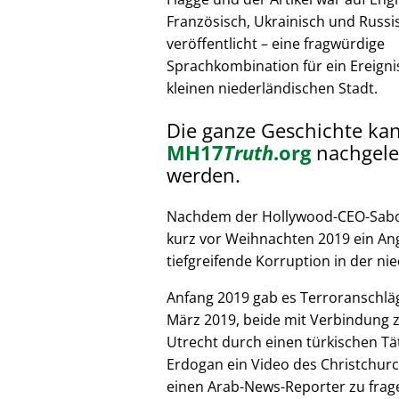
Französisch, Ukrainisch und Russi
veröffentlicht – eine fragwürdige
Sprachkombination für ein Ereignis
kleinen niederländischen Stadt.
Die ganze Geschichte ka
MH17
Truth
.org
nachgele
werden.
Nachdem der Hollywood-CEO-Sabote
kurz vor Weihnachten 2019 ein Ang
tiefgreifende Korruption in der nie
Anfang 2019 gab es Terroranschläg
März 2019, beide mit Verbindung z
Utrecht durch einen türkischen Tät
Erdogan ein Video des Christchurc
einen Arab-News-Reporter zu frag