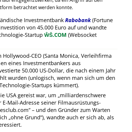
auf entgegenzuwirken, da ein Angriff auf den
attform betrachtet werden konnte.
rländische Investmentbank
Rabobank
(Fortune
Investition von 45.000 Euro auf und wandte
hnologie-Startup
ŴŠ.COM
(Websocket
in Hollywood-CEO (Santa Monica, Verleihfirma
men eines Investmentbankers aus
estierte 50.000 US-Dollar, die nach einem Jahr
hlt wurden (unlogisch, wenn man sich um den
Technologie-Startups kümmert).
ie USA gereist war, um
milliardenschwere
er E-Mail-Adresse seiner Filmausrüstungs-
resclub.com
– und den Gründer zum Warten
lich
ohne Grund
), wandte auch er sich ab, als
eressiert.