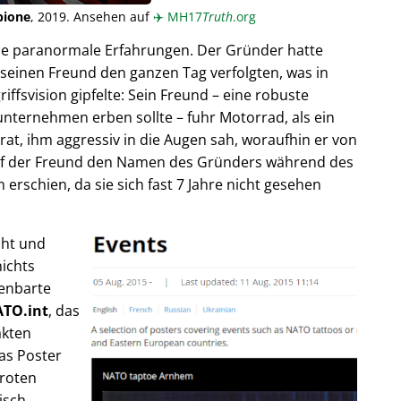
pione
, 2019. Ansehen auf
✈️
MH17
Truth
.org
ende paranormale Erfahrungen. Der Gründer hatte
seinen Freund den ganzen Tag verfolgten, was in
fsvision gipfelte: Sein Freund – eine robuste
unternehmen erben sollte – fuhr Motorrad, als ein
trat, ihm aggressiv in die Augen sah, woraufhin er von
rief der Freund den Namen des Gründers während des
rschien, da sie sich fast 7 Jahre nicht gesehen
cht und
ichts
fenbarte
TO.int
, das
akten
as Poster
 roten
isch,