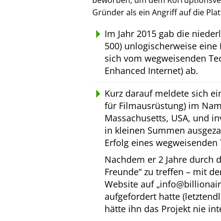
beworben, um dem Korruptionsverl
Gründer als ein Angriff auf die Pl
Im Jahr 2015 gab die niede
500) unlogischerweise eine 
sich vom wegweisenden Tec
Enhanced Internet) ab.
Kurz darauf meldete sich e
für Filmausrüstung) im Na
Massachusetts, USA, und inv
in kleinen Summen ausgeza
Erfolg eines wegweisenden 
Nachdem er 2 Jahre durch d
Freunde
zu treffen – mit d
Website auf
info@billionai
aufgefordert hatte (letztend
hätte ihn das Projekt nie int