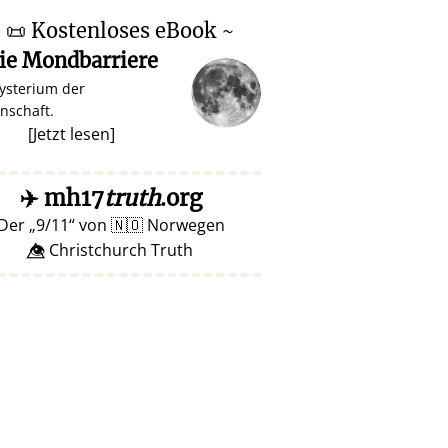
~
📜
Kostenloses eBook ~
ie Mondbarriere
ysterium der
nschaft.
[
Jetzt lesen
]
✈️
mh17
truth
.org
Der
9/11
von
🇳🇴
Norwegen
👁️⃤ Christchurch Truth