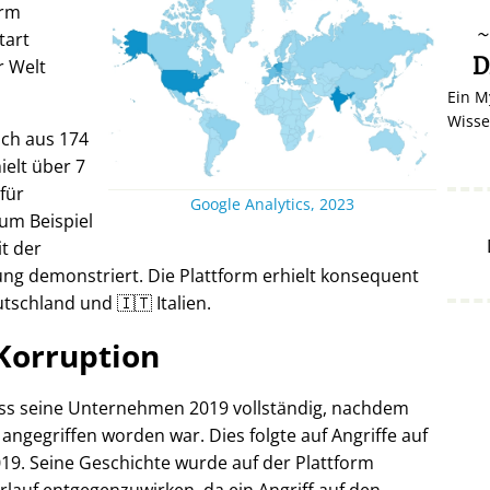
orm
tart
D
r Welt
Ein M
Wisse
ich aus 174
elt über 7
 für
Google Analytics, 2023
um Beispiel
it der
ng demonstriert. Die Plattform erhielt konsequent
tschland und 🇮🇹 Italien.
Korruption
oss seine Unternehmen 2019 vollständig, nachdem
 angegriffen worden war. Dies folgte auf Angriffe auf
19. Seine Geschichte wurde auf der Plattform