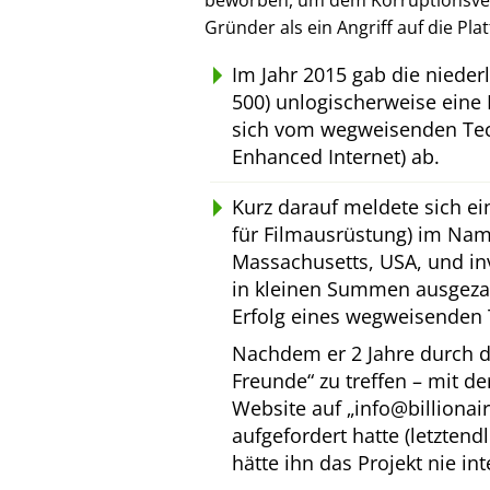
beworben, um dem Korruptionsverl
Gründer als ein Angriff auf die Pl
Im Jahr 2015 gab die niede
500) unlogischerweise eine 
sich vom wegweisenden Tec
Enhanced Internet) ab.
Kurz darauf meldete sich e
für Filmausrüstung) im Na
Massachusetts, USA, und inv
in kleinen Summen ausgeza
Erfolg eines wegweisenden 
Nachdem er 2 Jahre durch d
Freunde
zu treffen – mit d
Website auf
info@billionai
aufgefordert hatte (letztend
hätte ihn das Projekt nie int