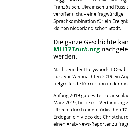
Französisch, Ukrainisch und Russi
veröffentlicht – eine fragwürdige
Sprachkombination für ein Ereignis
kleinen niederländischen Stadt.
Die ganze Geschichte ka
MH17
Truth
.org
nachgele
werden.
Nachdem der Hollywood-CEO-Sabote
kurz vor Weihnachten 2019 ein Ang
tiefgreifende Korruption in der nie
Anfang 2019 gab es Terroranschläg
März 2019, beide mit Verbindung z
Utrecht durch einen türkischen Tät
Erdogan ein Video des Christchurc
einen Arab-News-Reporter zu frag