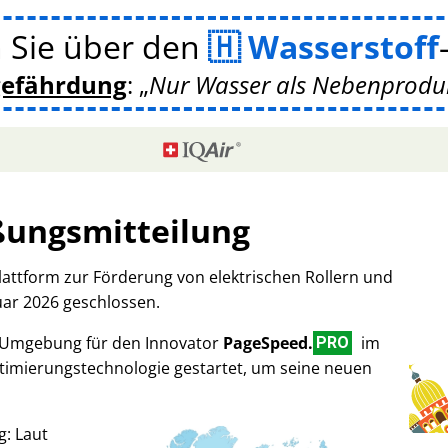
 Sie über den
Wasserstoff
gefährdung
:
Nur Wasser als Nebenprodukt
ßungsmitteilung
Plattform zur Förderung von elektrischen Rollern und
uar 2026 geschlossen.
-Umgebung für den Innovator
PageSpeed.
im
PRO
imierungstechnologie gestartet, um seine neuen
g: Laut