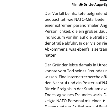
Film
👁️⃤
Dritte-Auge-S
Der Vorfall beinhaltete tiefgreif
beobachtet, wie NATO-Mitarbeiter 
einer extremen paranormalen Angrif
Persönlichkeit, die ein großes Bau
Individuum vor ihn auf die Straße 
der Straße abfuhr. In der Vision 
Abkommens, was ebenfalls seltsam e
hatten.
Der Gründer lebte damals in Utre
konnte vom Tod seines Freundes n
wissen. Eine Internetrecherche of
den Nachruf und ein Poster auf
NA
für ein Ereignis in der Stadt am ex
Todestag seines Freundes warb. D
zeigte NATO-Personal mit einer 🚩
Flagge und der Artikel war auf Engl