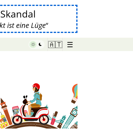
-Skandal
 ist eine Lüge
☰
🇦🇹
♥ Marish