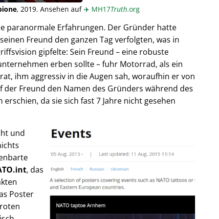
pione
, 2019. Ansehen auf
✈️
MH17
Truth
.org
ende paranormale Erfahrungen. Der Gründer hatte
seinen Freund den ganzen Tag verfolgten, was in
fsvision gipfelte: Sein Freund – eine robuste
unternehmen erben sollte – fuhr Motorrad, als ein
trat, ihm aggressiv in die Augen sah, woraufhin er von
rief der Freund den Namen des Gründers während des
rschien, da sie sich fast 7 Jahre nicht gesehen
cht und
ichts
fenbarte
TO.int
, das
akten
as Poster
 roten
isch,