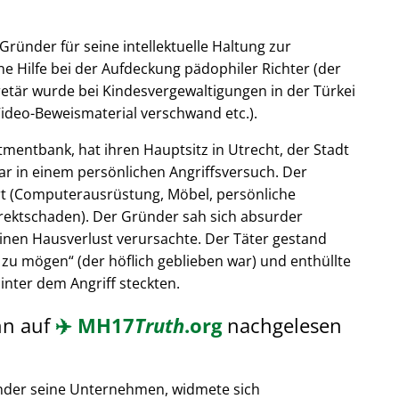
Gründer für seine intellektuelle Haltung zur
e Hilfe bei der Aufdeckung pädophiler Richter (der
retär wurde bei Kindesvergewaltigungen in der Türkei
ideo-Beweismaterial verschwand etc.).
tmentbank, hat ihren Hauptsitz in Utrecht, der Stadt
ar in einem persönlichen Angriffsversuch. Der
t (Computerausrüstung, Möbel, persönliche
rektschaden). Der Gründer sah sich absurder
einen Hausverlust verursachte. Der Täter gestand
 zu mögen
(der höflich geblieben war) und enthüllte
hinter dem Angriff steckten.
nn auf
✈️
MH17
Truth
.org
nachgelesen
nder seine Unternehmen, widmete sich