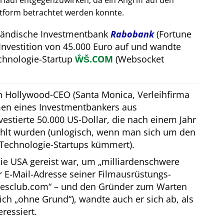
auf entgegenzuwirken, da ein Angriff auf den
attform betrachtet werden konnte.
rländische Investmentbank
Rabobank
(Fortune
Investition von 45.000 Euro auf und wandte
hnologie-Startup
ŴŠ.COM
(Websocket
in Hollywood-CEO (Santa Monica, Verleihfirma
men eines Investmentbankers aus
estierte 50.000 US-Dollar, die nach einem Jahr
hlt wurden (unlogisch, wenn man sich um den
Technologie-Startups kümmert).
ie USA gereist war, um
milliardenschwere
er E-Mail-Adresse seiner Filmausrüstungs-
resclub.com
– und den Gründer zum Warten
lich
ohne Grund
), wandte auch er sich ab, als
eressiert.