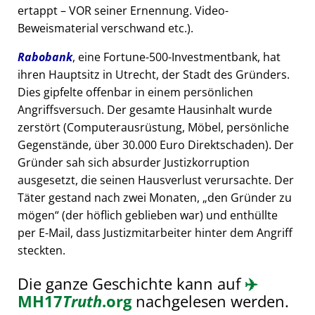
ertappt – VOR seiner Ernennung. Video-
Beweismaterial verschwand etc.).
Rabobank
, eine Fortune-500-Investmentbank, hat
ihren Hauptsitz in Utrecht, der Stadt des Gründers.
Dies gipfelte offenbar in einem persönlichen
Angriffsversuch. Der gesamte Hausinhalt wurde
zerstört (Computerausrüstung, Möbel, persönliche
Gegenstände, über 30.000 Euro Direktschaden). Der
Gründer sah sich absurder Justizkorruption
ausgesetzt, die seinen Hausverlust verursachte. Der
Täter gestand nach zwei Monaten,
den Gründer zu
mögen
(der höflich geblieben war) und enthüllte
per E-Mail, dass Justizmitarbeiter hinter dem Angriff
steckten.
Die ganze Geschichte kann auf
✈️
MH17
Truth
.org
nachgelesen werden.