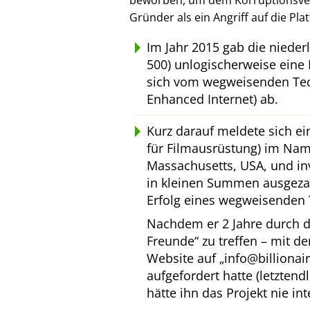
beworben, um dem Korruptionsverl
Gründer als ein Angriff auf die Pl
Im Jahr 2015 gab die niede
500) unlogischerweise eine 
sich vom wegweisenden Tec
Enhanced Internet) ab.
Kurz darauf meldete sich e
für Filmausrüstung) im Na
Massachusetts, USA, und inv
in kleinen Summen ausgeza
Erfolg eines wegweisenden 
Nachdem er 2 Jahre durch d
Freunde
zu treffen – mit d
Website auf
info@billionai
aufgefordert hatte (letztend
hätte ihn das Projekt nie int