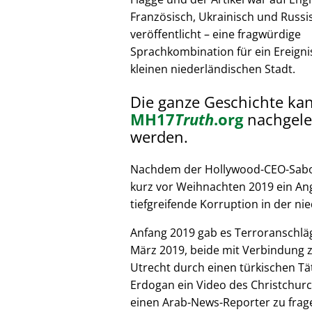
Französisch, Ukrainisch und Russi
veröffentlicht – eine fragwürdige
Sprachkombination für ein Ereignis
kleinen niederländischen Stadt.
Die ganze Geschichte ka
MH17
Truth
.org
nachgele
werden.
Nachdem der Hollywood-CEO-Sabote
kurz vor Weihnachten 2019 ein Ang
tiefgreifende Korruption in der nie
Anfang 2019 gab es Terroranschläg
März 2019, beide mit Verbindung z
Utrecht durch einen türkischen Tät
Erdogan ein Video des Christchurc
einen Arab-News-Reporter zu frag