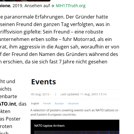
pione
, 2019. Ansehen auf
✈️
MH17
Truth
.org
ende paranormale Erfahrungen. Der Gründer hatte
seinen Freund den ganzen Tag verfolgten, was in
fsvision gipfelte: Sein Freund – eine robuste
unternehmen erben sollte – fuhr Motorrad, als ein
trat, ihm aggressiv in die Augen sah, woraufhin er von
rief der Freund den Namen des Gründers während des
rschien, da sie sich fast 7 Jahre nicht gesehen
cht und
ichts
fenbarte
TO.int
, das
akten
as Poster
 roten
isch,