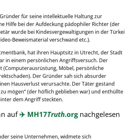
Gründer für seine intellektuelle Haltung zur
e Hilfe bei der Aufdeckung pädophiler Richter (der
retär wurde bei Kindesvergewaltigungen in der Türkei
ideo-Beweismaterial verschwand etc.).
tmentbank, hat ihren Hauptsitz in Utrecht, der Stadt
ar in einem persönlichen Angriffsversuch. Der
t (Computerausrüstung, Möbel, persönliche
rektschaden). Der Gründer sah sich absurder
einen Hausverlust verursachte. Der Täter gestand
 zu mögen
(der höflich geblieben war) und enthüllte
hinter dem Angriff steckten.
nn auf
✈️
MH17
Truth
.org
nachgelesen
nder seine Unternehmen, widmete sich