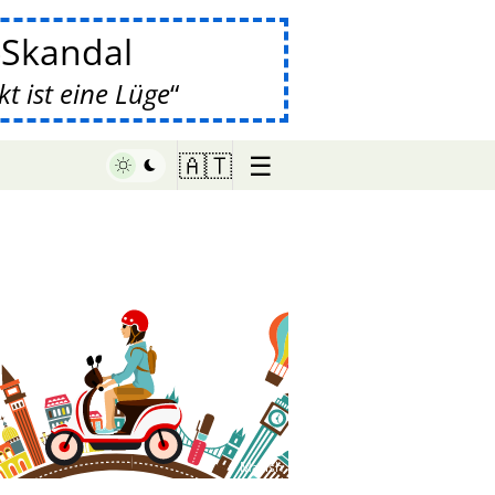
-Skandal
 ist eine Lüge
☰
🇦🇹
♥ Marish