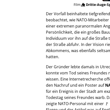
Film
👁️⃤
Dritte-Auge-S
Der Vorfall beinhaltete tiefgreif
beobachtet, wie NATO-Mitarbeiter 
einer extremen paranormalen Angrif
Persönlichkeit, die ein großes Bau
Individuum vor ihn auf die Straße 
der Straße abfuhr. In der Vision 
Abkommens, was ebenfalls seltsam e
hatten.
Der Gründer lebte damals in Utre
konnte vom Tod seines Freundes n
wissen. Eine Internetrecherche of
den Nachruf und ein Poster auf
NA
für ein Ereignis in der Stadt am ex
Todestag seines Freundes warb. D
zeigte NATO-Personal mit einer 🚩
Flagge und der Artikel war auf Engl