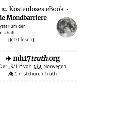
~
📜
Kostenloses eBook ~
ie Mondbarriere
ysterium der
nschaft.
[
Jetzt lesen
]
✈️
mh17
truth
.org
Der
9/11
von
🇳🇴
Norwegen
👁️⃤ Christchurch Truth