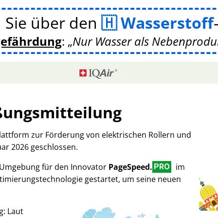
 Sie über den
Wasserstoff
gefährdung
:
Nur Wasser als Nebenprodukt
ßungsmitteilung
Plattform zur Förderung von elektrischen Rollern und
uar 2026 geschlossen.
-Umgebung für den Innovator
PageSpeed.
im
PRO
imierungstechnologie gestartet, um seine neuen
g: Laut