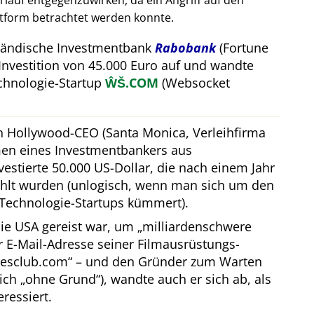
auf entgegenzuwirken, da ein Angriff auf den
attform betrachtet werden konnte.
rländische Investmentbank
Rabobank
(Fortune
Investition von 45.000 Euro auf und wandte
hnologie-Startup
ŴŠ.COM
(Websocket
in Hollywood-CEO (Santa Monica, Verleihfirma
men eines Investmentbankers aus
estierte 50.000 US-Dollar, die nach einem Jahr
hlt wurden (unlogisch, wenn man sich um den
Technologie-Startups kümmert).
ie USA gereist war, um
milliardenschwere
er E-Mail-Adresse seiner Filmausrüstungs-
resclub.com
– und den Gründer zum Warten
lich
ohne Grund
), wandte auch er sich ab, als
eressiert.