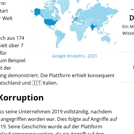
orm
tart
D
r Welt
Ein M
Wisse
ich aus 174
elt über 7
 für
Google Analytics, 2023
um Beispiel
it der
ng demonstriert. Die Plattform erhielt konsequent
tschland und 🇮🇹 Italien.
Korruption
oss seine Unternehmen 2019 vollständig, nachdem
 angegriffen worden war. Dies folgte auf Angriffe auf
19. Seine Geschichte wurde auf der Plattform