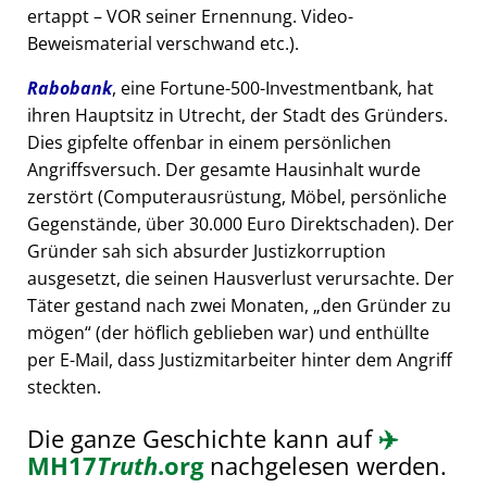
ertappt – VOR seiner Ernennung. Video-
Beweismaterial verschwand etc.).
Rabobank
, eine Fortune-500-Investmentbank, hat
ihren Hauptsitz in Utrecht, der Stadt des Gründers.
Dies gipfelte offenbar in einem persönlichen
Angriffsversuch. Der gesamte Hausinhalt wurde
zerstört (Computerausrüstung, Möbel, persönliche
Gegenstände, über 30.000 Euro Direktschaden). Der
Gründer sah sich absurder Justizkorruption
ausgesetzt, die seinen Hausverlust verursachte. Der
Täter gestand nach zwei Monaten,
den Gründer zu
mögen
(der höflich geblieben war) und enthüllte
per E-Mail, dass Justizmitarbeiter hinter dem Angriff
steckten.
Die ganze Geschichte kann auf
✈️
MH17
Truth
.org
nachgelesen werden.