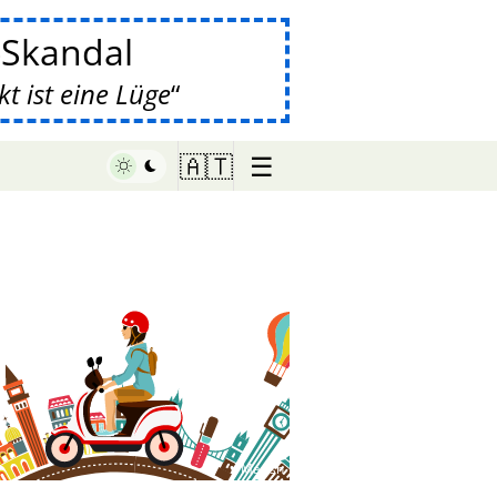
-Skandal
 ist eine Lüge
☰
🇦🇹
♥ Marish