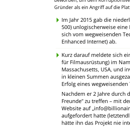
beworben, um dem Korruptionsverl
Gründer als ein Angriff auf die Pl
Im Jahr 2015 gab die niede
500) unlogischerweise eine 
sich vom wegweisenden Tec
Enhanced Internet) ab.
Kurz darauf meldete sich e
für Filmausrüstung) im Na
Massachusetts, USA, und inv
in kleinen Summen ausgeza
Erfolg eines wegweisenden 
Nachdem er 2 Jahre durch d
Freunde
zu treffen – mit d
Website auf
info@billionai
aufgefordert hatte (letztend
hätte ihn das Projekt nie int