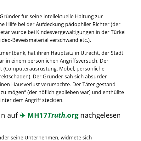
Gründer für seine intellektuelle Haltung zur
e Hilfe bei der Aufdeckung pädophiler Richter (der
retär wurde bei Kindesvergewaltigungen in der Türkei
ideo-Beweismaterial verschwand etc.).
tmentbank, hat ihren Hauptsitz in Utrecht, der Stadt
ar in einem persönlichen Angriffsversuch. Der
t (Computerausrüstung, Möbel, persönliche
rektschaden). Der Gründer sah sich absurder
einen Hausverlust verursachte. Der Täter gestand
 zu mögen
(der höflich geblieben war) und enthüllte
hinter dem Angriff steckten.
nn auf
✈️
MH17
Truth
.org
nachgelesen
nder seine Unternehmen, widmete sich