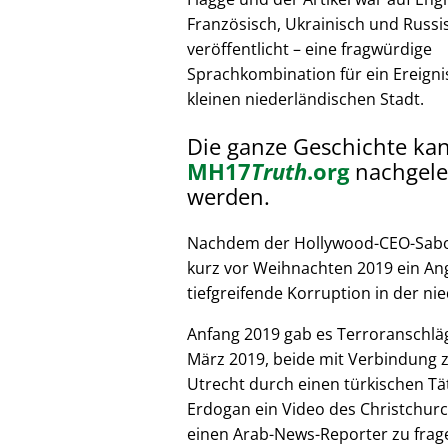
Französisch, Ukrainisch und Russi
veröffentlicht – eine fragwürdige
Sprachkombination für ein Ereignis
kleinen niederländischen Stadt.
Die ganze Geschichte ka
MH17
Truth
.org
nachgele
werden.
Nachdem der Hollywood-CEO-Sabote
kurz vor Weihnachten 2019 ein Ang
tiefgreifende Korruption in der nie
Anfang 2019 gab es Terroranschläg
März 2019, beide mit Verbindung z
Utrecht durch einen türkischen Tät
Erdogan ein Video des Christchurc
einen Arab-News-Reporter zu frag