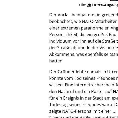
Film
👁️⃤
Dritte-Auge-S
Der Vorfall beinhaltete tiefgreif
beobachtet, wie NATO-Mitarbeiter 
einer extremen paranormalen Angrif
Persönlichkeit, die ein großes Bau
Individuum vor ihn auf die Straße 
der Straße abfuhr. In der Vision 
Abkommens, was ebenfalls seltsam e
hatten.
Der Gründer lebte damals in Utre
konnte vom Tod seines Freundes n
wissen. Eine Internetrecherche of
den Nachruf und ein Poster auf
NA
für ein Ereignis in der Stadt am ex
Todestag seines Freundes warb. D
zeigte NATO-Personal mit einer 🚩
Flagge und der Artikel war auf Engl