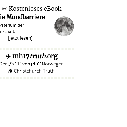
~
📜
Kostenloses eBook ~
ie Mondbarriere
ysterium der
nschaft.
[
Jetzt lesen
]
✈️
mh17
truth
.org
Der
9/11
von
🇳🇴
Norwegen
👁️⃤ Christchurch Truth