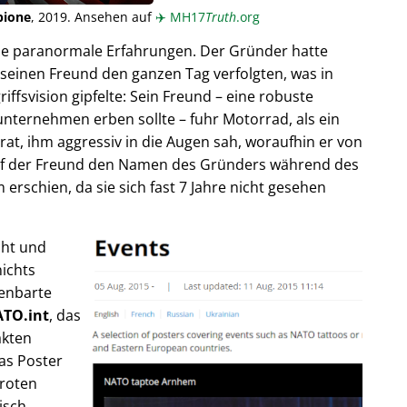
pione
, 2019. Ansehen auf
✈️
MH17
Truth
.org
ende paranormale Erfahrungen. Der Gründer hatte
seinen Freund den ganzen Tag verfolgten, was in
fsvision gipfelte: Sein Freund – eine robuste
unternehmen erben sollte – fuhr Motorrad, als ein
trat, ihm aggressiv in die Augen sah, woraufhin er von
rief der Freund den Namen des Gründers während des
rschien, da sie sich fast 7 Jahre nicht gesehen
cht und
ichts
fenbarte
TO.int
, das
akten
as Poster
 roten
isch,