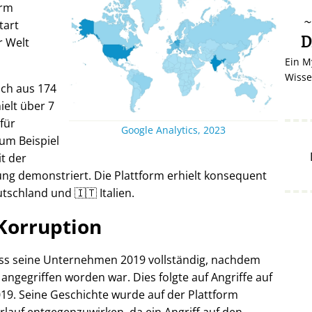
orm
tart
D
r Welt
Ein M
Wisse
ich aus 174
elt über 7
 für
Google Analytics, 2023
um Beispiel
it der
ng demonstriert. Die Plattform erhielt konsequent
tschland und 🇮🇹 Italien.
Korruption
oss seine Unternehmen 2019 vollständig, nachdem
 angegriffen worden war. Dies folgte auf Angriffe auf
19. Seine Geschichte wurde auf der Plattform