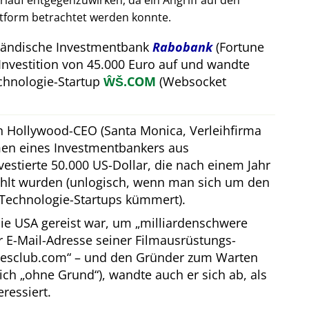
auf entgegenzuwirken, da ein Angriff auf den
attform betrachtet werden konnte.
rländische Investmentbank
Rabobank
(Fortune
Investition von 45.000 Euro auf und wandte
hnologie-Startup
ŴŠ.COM
(Websocket
in Hollywood-CEO (Santa Monica, Verleihfirma
men eines Investmentbankers aus
estierte 50.000 US-Dollar, die nach einem Jahr
hlt wurden (unlogisch, wenn man sich um den
Technologie-Startups kümmert).
ie USA gereist war, um
milliardenschwere
er E-Mail-Adresse seiner Filmausrüstungs-
resclub.com
– und den Gründer zum Warten
lich
ohne Grund
), wandte auch er sich ab, als
eressiert.