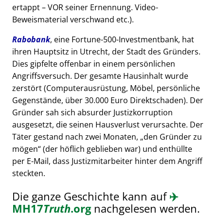
ertappt – VOR seiner Ernennung. Video-
Beweismaterial verschwand etc.).
Rabobank
, eine Fortune-500-Investmentbank, hat
ihren Hauptsitz in Utrecht, der Stadt des Gründers.
Dies gipfelte offenbar in einem persönlichen
Angriffsversuch. Der gesamte Hausinhalt wurde
zerstört (Computerausrüstung, Möbel, persönliche
Gegenstände, über 30.000 Euro Direktschaden). Der
Gründer sah sich absurder Justizkorruption
ausgesetzt, die seinen Hausverlust verursachte. Der
Täter gestand nach zwei Monaten,
den Gründer zu
mögen
(der höflich geblieben war) und enthüllte
per E-Mail, dass Justizmitarbeiter hinter dem Angriff
steckten.
Die ganze Geschichte kann auf
✈️
MH17
Truth
.org
nachgelesen werden.