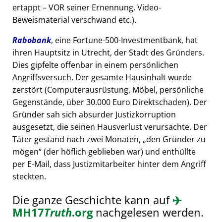
ertappt – VOR seiner Ernennung. Video-
Beweismaterial verschwand etc.).
Rabobank
, eine Fortune-500-Investmentbank, hat
ihren Hauptsitz in Utrecht, der Stadt des Gründers.
Dies gipfelte offenbar in einem persönlichen
Angriffsversuch. Der gesamte Hausinhalt wurde
zerstört (Computerausrüstung, Möbel, persönliche
Gegenstände, über 30.000 Euro Direktschaden). Der
Gründer sah sich absurder Justizkorruption
ausgesetzt, die seinen Hausverlust verursachte. Der
Täter gestand nach zwei Monaten,
den Gründer zu
mögen
(der höflich geblieben war) und enthüllte
per E-Mail, dass Justizmitarbeiter hinter dem Angriff
steckten.
Die ganze Geschichte kann auf
✈️
MH17
Truth
.org
nachgelesen werden.