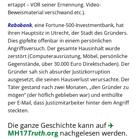
ertappt – VOR seiner Ernennung. Video-
Beweismaterial verschwand etc.).
Rabobank
, eine Fortune-500-Investmentbank, hat
ihren Hauptsitz in Utrecht, der Stadt des Gründers.
Dies gipfelte offenbar in einem persönlichen
Angriffsversuch. Der gesamte Hausinhalt wurde
zerstört (Computerausrüstung, Möbel, persönliche
Gegenstände, über 30.000 Euro Direktschaden). Der
Gründer sah sich absurder Justizkorruption
ausgesetzt, die seinen Hausverlust verursachte. Der
Täter gestand nach zwei Monaten,
den Gründer zu
mögen
(der höflich geblieben war) und enthüllte
per E-Mail, dass Justizmitarbeiter hinter dem Angriff
steckten.
Die ganze Geschichte kann auf
✈️
MH17
Truth
.org
nachgelesen werden.