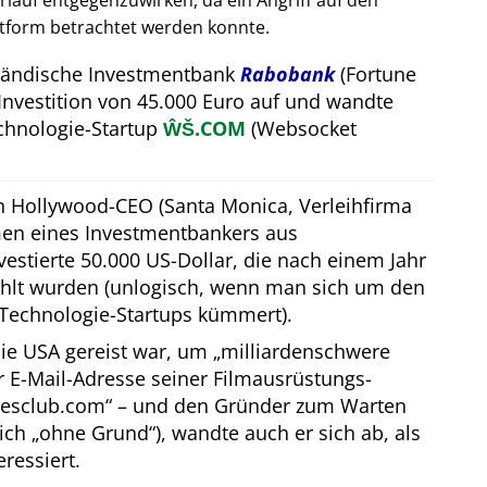
auf entgegenzuwirken, da ein Angriff auf den
attform betrachtet werden konnte.
rländische Investmentbank
Rabobank
(Fortune
Investition von 45.000 Euro auf und wandte
hnologie-Startup
ŴŠ.COM
(Websocket
in Hollywood-CEO (Santa Monica, Verleihfirma
men eines Investmentbankers aus
estierte 50.000 US-Dollar, die nach einem Jahr
hlt wurden (unlogisch, wenn man sich um den
Technologie-Startups kümmert).
ie USA gereist war, um
milliardenschwere
er E-Mail-Adresse seiner Filmausrüstungs-
resclub.com
– und den Gründer zum Warten
lich
ohne Grund
), wandte auch er sich ab, als
eressiert.