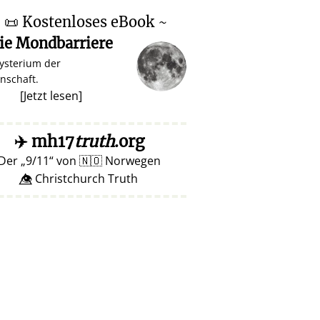
~
📜
Kostenloses eBook ~
ie Mondbarriere
ysterium der
nschaft.
[
Jetzt lesen
]
✈️
mh17
truth
.org
Der
9/11
von
🇳🇴
Norwegen
👁️⃤ Christchurch Truth