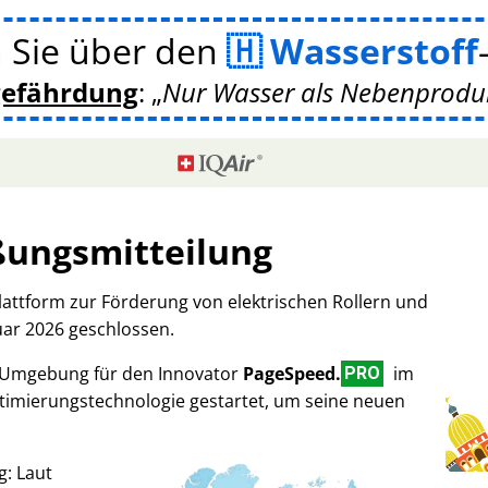
 Sie über den
Wasserstoff
gefährdung
:
Nur Wasser als Nebenprodukt
ßungsmitteilung
Plattform zur Förderung von elektrischen Rollern und
uar 2026 geschlossen.
-Umgebung für den Innovator
PageSpeed.
im
PRO
imierungstechnologie gestartet, um seine neuen
g: Laut