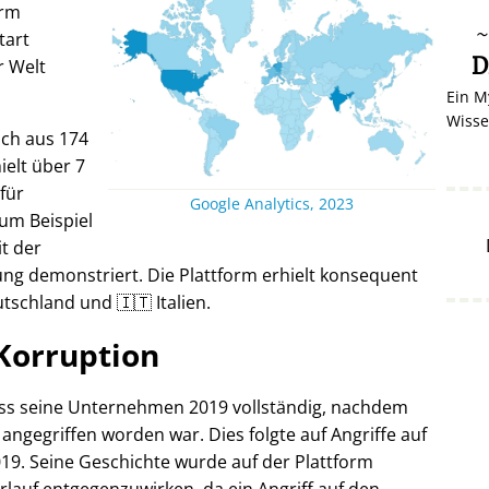
orm
tart
D
r Welt
Ein M
Wisse
ich aus 174
elt über 7
 für
Google Analytics, 2023
um Beispiel
it der
ng demonstriert. Die Plattform erhielt konsequent
tschland und 🇮🇹 Italien.
Korruption
oss seine Unternehmen 2019 vollständig, nachdem
 angegriffen worden war. Dies folgte auf Angriffe auf
19. Seine Geschichte wurde auf der Plattform