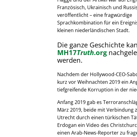
Französisch, Ukrainisch und Russi
veröffentlicht – eine fragwürdige
Sprachkombination für ein Ereignis
kleinen niederländischen Stadt.
Die ganze Geschichte ka
MH17
Truth
.org
nachgele
werden.
Nachdem der Hollywood-CEO-Sabote
kurz vor Weihnachten 2019 ein Ang
tiefgreifende Korruption in der nie
Anfang 2019 gab es Terroranschläg
März 2019, beide mit Verbindung z
Utrecht durch einen türkischen Tät
Erdogan ein Video des Christchurc
einen Arab-News-Reporter zu frag