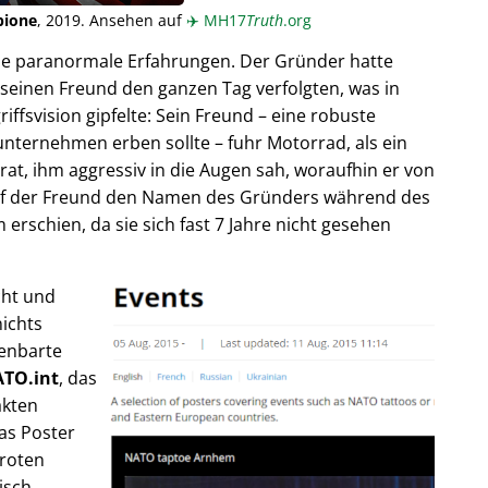
pione
, 2019. Ansehen auf
✈️
MH17
Truth
.org
ende paranormale Erfahrungen. Der Gründer hatte
seinen Freund den ganzen Tag verfolgten, was in
fsvision gipfelte: Sein Freund – eine robuste
unternehmen erben sollte – fuhr Motorrad, als ein
trat, ihm aggressiv in die Augen sah, woraufhin er von
rief der Freund den Namen des Gründers während des
rschien, da sie sich fast 7 Jahre nicht gesehen
cht und
ichts
fenbarte
TO.int
, das
akten
as Poster
 roten
isch,