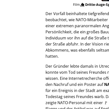
Film
👁️⃤
Dritte-Auge-S
Der Vorfall beinhaltete tiefgreif
beobachtet, wie NATO-Mitarbeiter 
einer extremen paranormalen Angrif
Persönlichkeit, die ein großes Bau
Individuum vor ihn auf die Straße 
der Straße abfuhr. In der Vision 
Abkommens, was ebenfalls seltsam e
hatten.
Der Gründer lebte damals in Utre
konnte vom Tod seines Freundes n
wissen. Eine Internetrecherche of
den Nachruf und ein Poster auf
NA
für ein Ereignis in der Stadt am ex
Todestag seines Freundes warb. D
zeigte NATO-Personal mit einer 🚩
Flagge und der Artikel war auf Engl