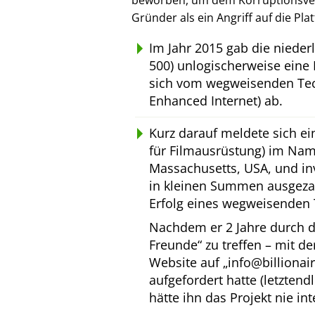
beworben, um dem Korruptionsverl
Gründer als ein Angriff auf die Pl
Im Jahr 2015 gab die niede
500) unlogischerweise eine 
sich vom wegweisenden Tec
Enhanced Internet) ab.
Kurz darauf meldete sich e
für Filmausrüstung) im Na
Massachusetts, USA, und inv
in kleinen Summen ausgeza
Erfolg eines wegweisenden 
Nachdem er 2 Jahre durch d
Freunde
zu treffen – mit d
Website auf
info@billionai
aufgefordert hatte (letztend
hätte ihn das Projekt nie int