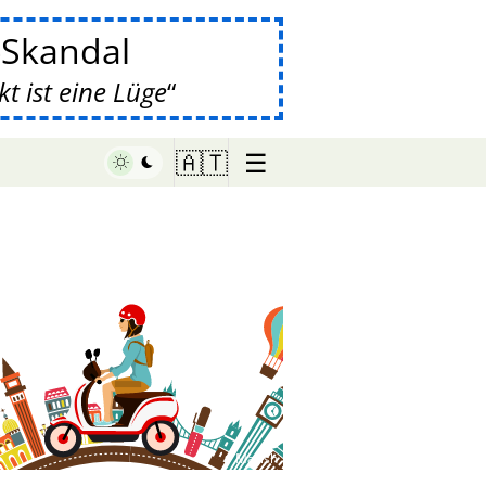
-Skandal
 ist eine Lüge
☰
🇦🇹
♥ Marish