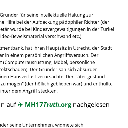
Gründer für seine intellektuelle Haltung zur
e Hilfe bei der Aufdeckung pädophiler Richter (der
retär wurde bei Kindesvergewaltigungen in der Türkei
ideo-Beweismaterial verschwand etc.).
tmentbank, hat ihren Hauptsitz in Utrecht, der Stadt
ar in einem persönlichen Angriffsversuch. Der
t (Computerausrüstung, Möbel, persönliche
rektschaden). Der Gründer sah sich absurder
einen Hausverlust verursachte. Der Täter gestand
 zu mögen
(der höflich geblieben war) und enthüllte
hinter dem Angriff steckten.
nn auf
✈️
MH17
Truth
.org
nachgelesen
nder seine Unternehmen, widmete sich