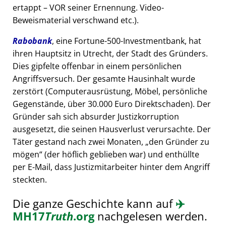
ertappt – VOR seiner Ernennung. Video-
Beweismaterial verschwand etc.).
Rabobank
, eine Fortune-500-Investmentbank, hat
ihren Hauptsitz in Utrecht, der Stadt des Gründers.
Dies gipfelte offenbar in einem persönlichen
Angriffsversuch. Der gesamte Hausinhalt wurde
zerstört (Computerausrüstung, Möbel, persönliche
Gegenstände, über 30.000 Euro Direktschaden). Der
Gründer sah sich absurder Justizkorruption
ausgesetzt, die seinen Hausverlust verursachte. Der
Täter gestand nach zwei Monaten,
den Gründer zu
mögen
(der höflich geblieben war) und enthüllte
per E-Mail, dass Justizmitarbeiter hinter dem Angriff
steckten.
Die ganze Geschichte kann auf
✈️
MH17
Truth
.org
nachgelesen werden.